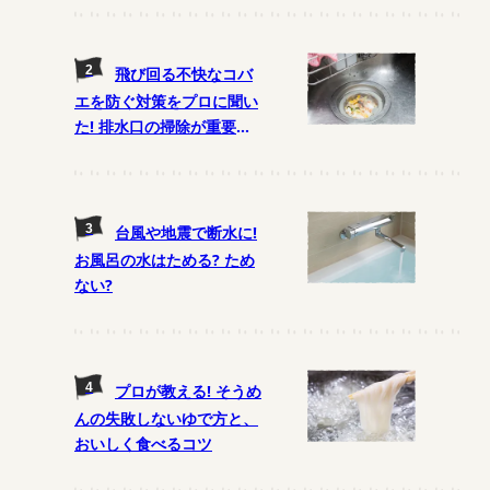
飛び回る不快なコバ
エを防ぐ対策をプロに聞い
た! 排水口の掃除が重要
に!?
台風や地震で断水に!
お風呂の水はためる? ため
ない?
プロが教える! そうめ
んの失敗しないゆで方と、
おいしく食べるコツ