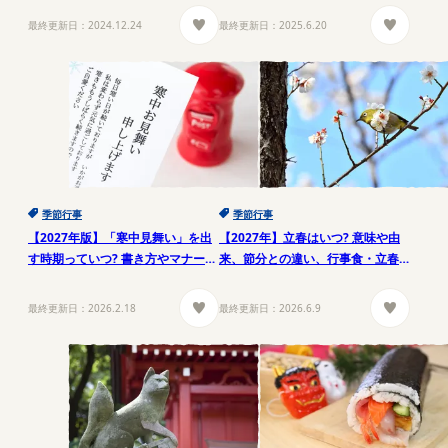
最終更新日：
2024.12.24
最終更新日：
2025.6.20
季節行事
季節行事
【2027年版】「寒中見舞い」を出
【2027年】立春はいつ? 意味や由
す時期っていつ? 書き方やマナー、
来、節分との違い、行事食・立春
例文をご紹介
大吉についても解説
最終更新日：
2026.2.18
最終更新日：
2026.6.9