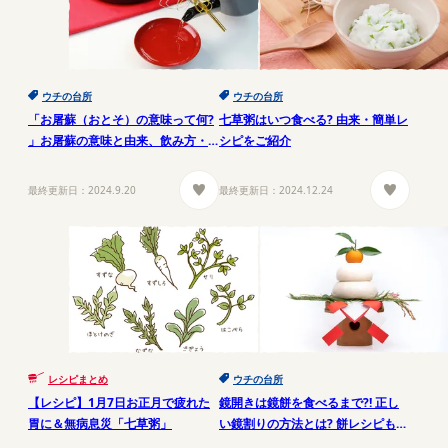
ウチの台所
ウチの台所
「お屠蘇（おとそ）の意味って何?
七草粥はいつ食べる? 由来・簡単レ
」お屠蘇の意味と由来、飲み方・
シピをご紹介
作り方
最終更新日：
2024.9.20
最終更新日：
2024.12.24
レシピまとめ
ウチの台所
【レシピ】1月7日お正月で疲れた
鏡開きは鏡餅を食べるまで?! 正し
胃に＆無病息災「七草粥」
い鏡割りの方法とは? 餅レシピもご
紹介