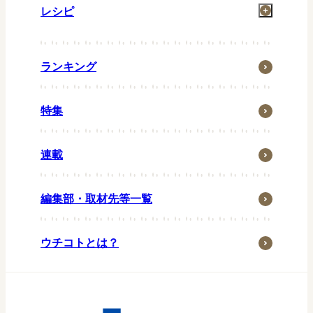
レシピ
洗濯
お風呂
一汁一菜
住まい
ランキング
グリル
省エネ・節約
お弁当
特集
ウチの防災
常備菜
ウチの台所
キッズメニュー
連載
生活の知恵
ペット
編集部・取材先等一覧
子育て・家族
季節行事
ウチコトとは？
おうち時間
アウトドア
東京ガス研究調査