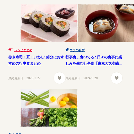
レシピまとめ
ウチの台所
巻き寿司・豆・いわし! 節分におす
行事食、食べてる? 日々の食事に楽
すめの行事食まとめ
しみを生む行事食【東京ガス都市
生活研究所】
最終更新日：
2023.2.27
最終更新日：
2024.9.20