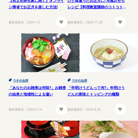
【和文化研究家に聞く】オンライ
ひと味違ったお正月に! 洋風おせち
ン帰省でお正月を楽しむ方法!
レシピ【料理教室講師のコトコト
小話 第10回】
最終更新日：
2024.1.2
最終更新日：
2024.11.28
ウチの台所
ウチの台所
「あなたのお雑煮は何味?」お雑煮
「年明けうどんって何?」年明けう
の由来と地域性による違い
どんの意味とトッピングの種類
最終更新日：
2026.5.14
最終更新日：
2024.9.20