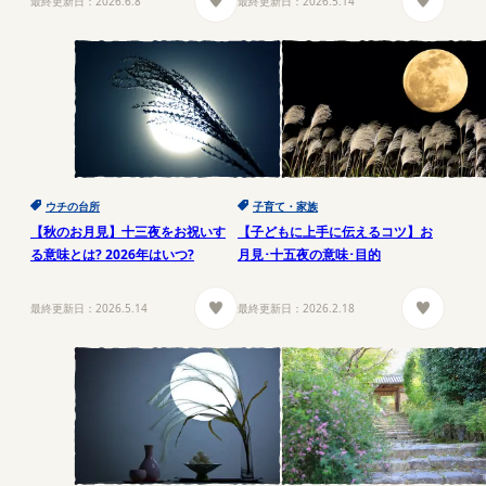
最終更新日：
2026.6.8
最終更新日：
2026.5.14
ウチの台所
子育て・家族
【秋のお月見】十三夜をお祝いす
【子どもに上手に伝えるコツ】お
る意味とは? 2026年はいつ?
月見･十五夜の意味･目的
最終更新日：
2026.5.14
最終更新日：
2026.2.18