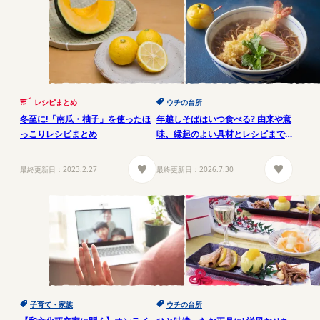
レシピまとめ
ウチの台所
冬至に!「南瓜・柚子」を使ったほ
年越しそばはいつ食べる? 由来や意
っこりレシピまとめ
味、縁起のよい具材とレシピまで
専門家が解説
最終更新日：
2023.2.27
最終更新日：
2026.7.30
子育て・家族
ウチの台所