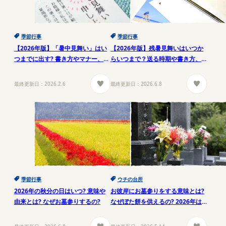
季節行事
季節行事
【2026年版】「暑中見舞い」はい
【2026年版】残暑見舞いはいつか
つまでに出す? 書き方やマナー、例
らいつまで？送る時期や書き方、
文をご紹介
マナー、例文を紹介
最終更新日：
2026.2.6
最終更新日：
2026.6.8
季節行事
ウチの台所
2026年の秋分の日はいつ? 意味や
お彼岸にお墓参りをする意味とは?
由来とは? なぜお墓参りするの?
なぜぼた餅を供えるの? 2026年は
いつ?