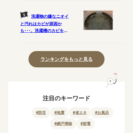
洗濯物の嫌なニオイ
と汚れはカビが原因か
も･･･。洗濯槽のカビを予
防する月1の掃除法とは?
ランキングをもっと見る
注目のキーワード
#
防災
#
地震
#
省エネ
#
お風呂
#
網戸掃除
#
節電