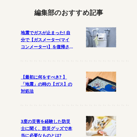
編集部のおすすめ記事
地震でガスが止まった! 自
分で【ガスメーター(マイ
コンメーター)】を復帰さ
せるには?
【最初に何をすべき? 】
「地震」の時の【ガス】の
対処法
3度の災害を経験した防災
士に聞く、防災グッズで本
当に必要なものとは?