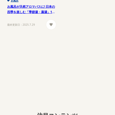
お風呂
お風呂が天然アロマバスに! 日本の
四季を楽しむ「季節湯・薬湯」12
ヶ月【東京ガス都市生活研究所】
最終更新日：
2025.7.29