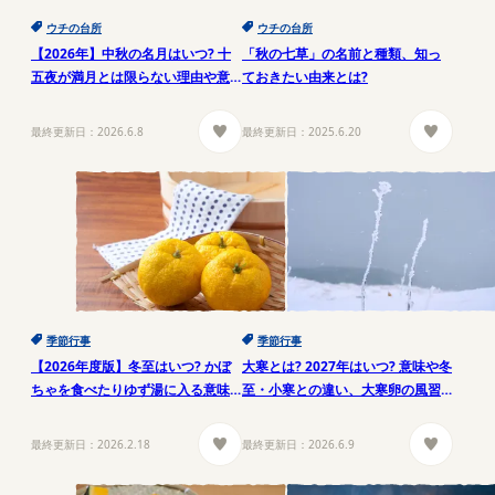
ウチの台所
ウチの台所
【2026年】中秋の名月はいつ? 十
「秋の七草」の名前と種類、知っ
五夜が満月とは限らない理由や意
ておきたい由来とは?
味、お供え物について解説
最終更新日：
2026.6.8
最終更新日：
2025.6.20
季節行事
季節行事
【2026年度版】冬至はいつ? かぼ
大寒とは? 2027年はいつ? 意味や冬
ちゃを食べたりゆず湯に入る意味
至・小寒との違い、大寒卵の風習
とは? 〇〇を食べると運気UP?!
を解説
最終更新日：
2026.2.18
最終更新日：
2026.6.9