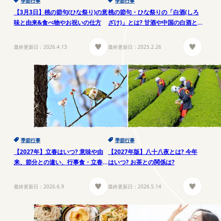
季節行事
季節行事
【3月3日】桃の節句(ひな祭り)の意
桃の節句・ひな祭りの「白酒(しろ
味と由来&食べ物やお祝いの仕方
ざけ)」とは? 甘酒や中国の白酒と
どう違う?
最終更新日：
2026.4.13
最終更新日：
2025.2.26
季節行事
季節行事
【2027年】立春はいつ? 意味や由
【2027年版】八十八夜とは? 今年
来、節分との違い、行事食・立春
はいつ? お茶との関係は?
大吉についても解説
最終更新日：
2026.6.9
最終更新日：
2026.5.14