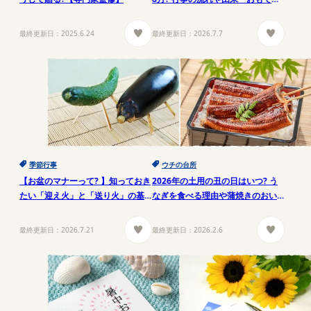
しレシピ」もご紹介
最終更新日：
2025.6.24
最終更新日：
2026.7.7
季節行事
ウチの台所
【お盆のマナーって? 】知っておき
2026年の土用の丑の日はいつ? う
たい「迎え火」と「送り火」の基
なぎを食べる理由や蒲焼きのおい
本
しい温め方も紹介
最終更新日：
2026.7.21
最終更新日：
2026.2.6