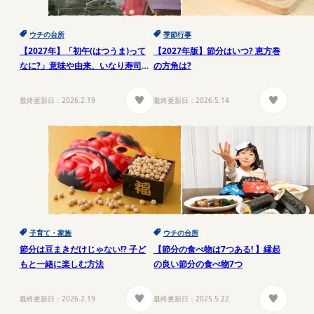
ウチの台所
季節行事
【2027年】「初午(はつうま)って
【2027年版】節分はいつ? 恵方巻
なに?」意味や由来、いなり寿司を
の方角は?
食べる理由をご紹介
最終更新日：
2026.2.19
最終更新日：
2026.5.14
子育て・家族
ウチの台所
節分は豆まきだけじゃない!? 子ど
【節分の食べ物は7つある! 】縁起
もと一緒に楽しむ方法
の良い節分の食べ物7つ
最終更新日：
2026.2.19
最終更新日：
2025.5.22