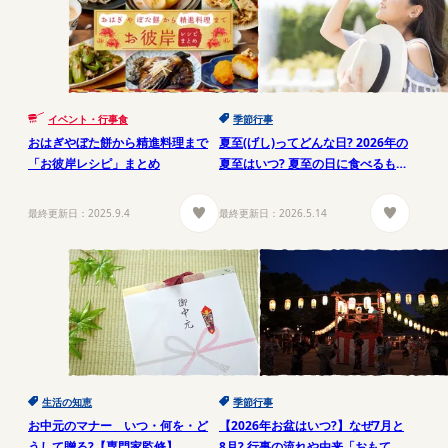
イベント・行事食
季節行事
おはぎやぼた餅から精進料理まで
夏至(げし)ってどんな日? 2026年の
「お彼岸レシピ」まとめ
夏至はいつ? 夏至の日に食べるもの
とは?
最終更新日：
2025.9.4
最終更新日：
2026.5.14
生活の知恵
季節行事
お中元のマナー いつ・何を・ど
【2026年お盆はいつ?】なぜ7月と
うして贈る?【専門家監修】
8月? 行事の流れや由来「おもてな