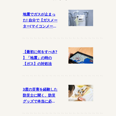
地震でガスが止まっ
た! 自分で【ガスメー
ター(マイコンメータ
ー)】を復帰させるに
は?
【最初に何をすべき?
】「地震」の時の
【ガス】の対処法
3度の災害を経験した
防災士に聞く、防災
グッズで本当に必要
なものとは?