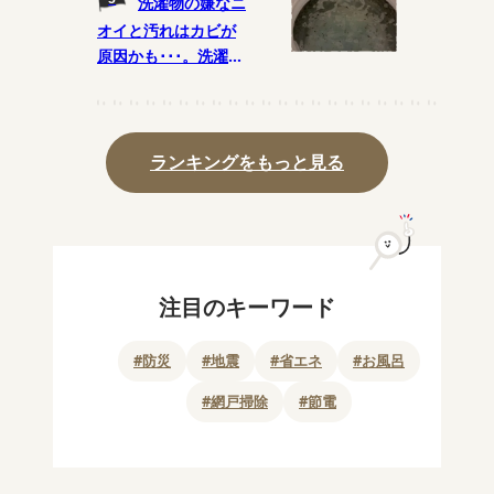
洗濯物の嫌なニ
オイと汚れはカビが
原因かも･･･。洗濯槽
のカビを予防する月1
の掃除法とは?
ランキングをもっと見る
注目のキーワード
#
防災
#
地震
#
省エネ
#
お風呂
#
網戸掃除
#
節電