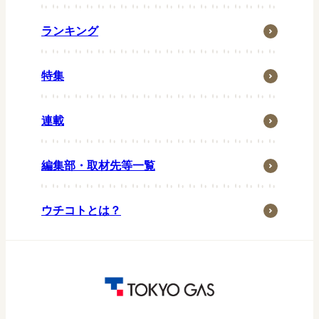
お風呂
一汁一菜
住まい
ランキング
グリル
省エネ・節約
お弁当
特集
ウチの防災
常備菜
ウチの台所
キッズメニュー
連載
生活の知恵
ペット
編集部・取材先等一覧
子育て・家族
季節行事
ウチコトとは？
おうち時間
アウトドア
東京ガス研究調査
パッチョ日記