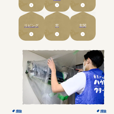
リビング
窓
玄関
掃除
掃除