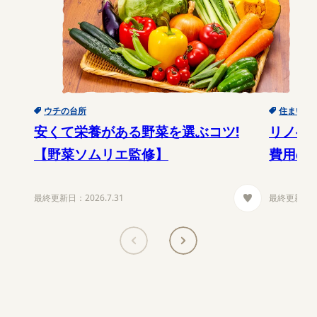
ウチの台所
住まい
安くて栄養がある野菜を選ぶコツ!
リノベ
【野菜ソムリエ監修】
費用の
最終更新日：
2026.7.31
最終更新日