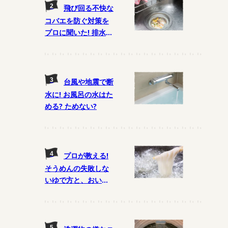
飛び回る不快な
コバエを防ぐ対策を
プロに聞いた! 排水口
の掃除が重要に!?
台風や地震で断
水に! お風呂の水はた
める? ためない?
プロが教える!
そうめんの失敗しな
いゆで方と、おいし
く食べるコツ