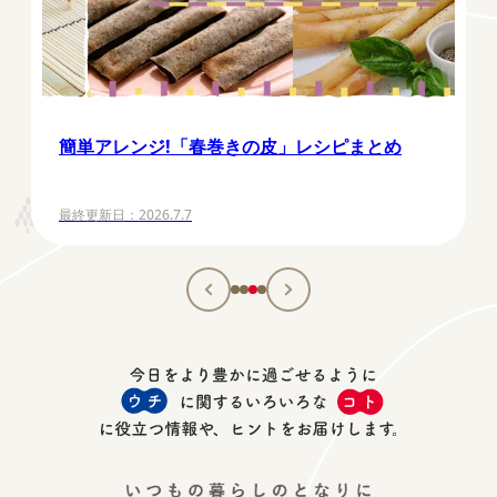
え
簡単アレンジ!「春巻きの皮」レシピまとめ
プ
と
最終更新日：
2026.7.7
最