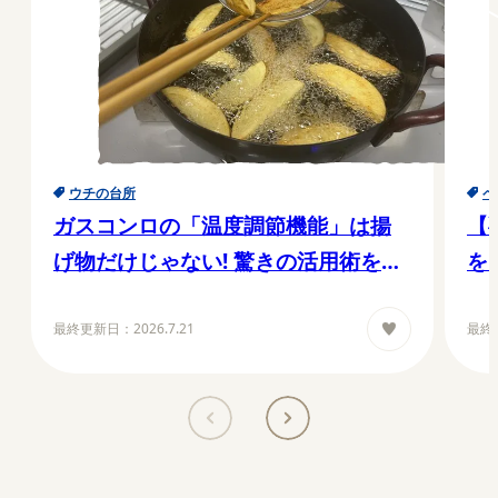
ウチの台所
ペ
ガスコンロの「温度調節機能」は揚
【
げ物だけじゃない! 驚きの活用術を徹
を
底解説
マ
最終更新日：
2026.7.21
最終