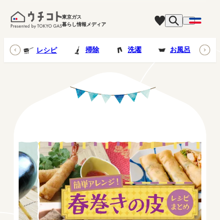
東京ガス
暮らし情報メディア
台所
掃除
洗濯
お風呂
レシピ