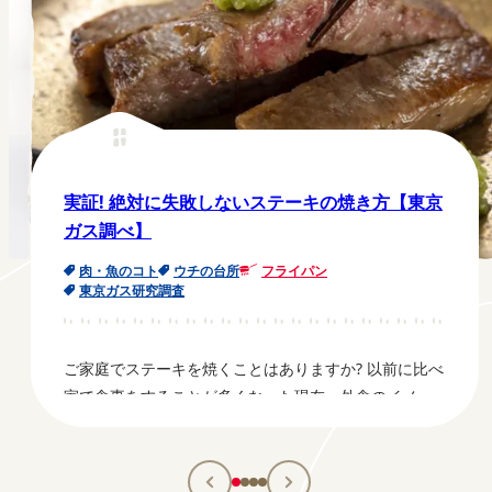
実証! 絶対に失敗しないステーキの焼き方【東京
ガス調べ】
肉・魚のコト
ウチの台所
フライパン
東京ガス研究調査
ご家庭でステーキを焼くことはありますか? 以前に比べ
家で食事をすることが多くなった現在、外食のイメー
ジが強いステーキも、ご家庭で楽しむ機会が増えてい
るのではないでしょうか? しかし、実際にご家庭で調理
すると、なかなか上手に焼けないというお悩みが多い