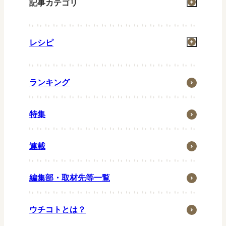
記事カテゴリ
掃除
レシピ
洗濯
お風呂
一汁一菜
住まい
ランキング
グリル
省エネ・節約
お弁当
特集
ウチの防災
常備菜
ウチの台所
キッズメニュー
連載
生活の知恵
ペット
編集部・取材先等一覧
子育て・家族
季節行事
ウチコトとは？
おうち時間