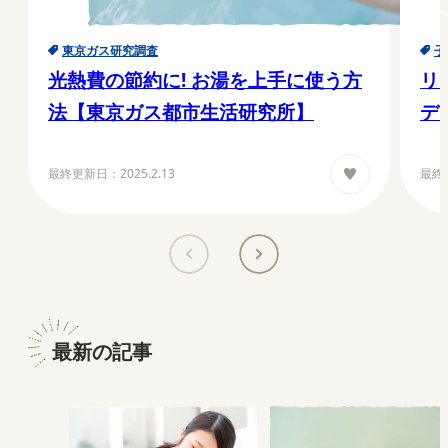
東京ガス研究調査
子
光熱費の節約に! お湯を上手に使う方
リ
法【東京ガス都市生活研究所】
デ
境
活
最終更新日：
2025.2.13
最終
最新の記事