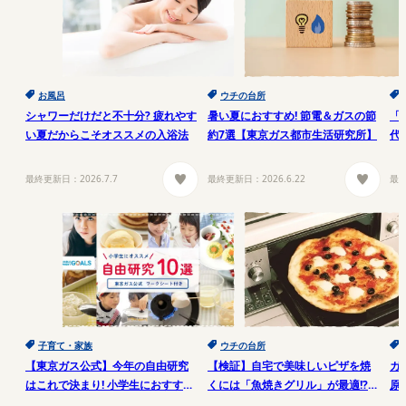
お風呂
ウチの台所
シャワーだけだと不十分? 疲れやす
暑い夏におすすめ! 節電＆ガスの節
「
い夏だからこそオススメの入浴法
約7選【東京ガス都市生活研究所】
代
の
所
最終更新日：
2026.7.7
最終更新日：
2026.6.22
最
子育て・家族
ウチの台所
【東京ガス公式】今年の自由研究
【検証】自宅で美味しいピザを焼
ガ
はこれで決まり! 小学生におすすめ
くには「魚焼きグリル」が最適!?
原
テーマ10選
【東京ガス都市生活研究所】