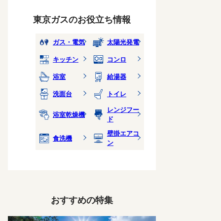
東京ガスのお役立ち情報
ガス・電気
太陽光発電
キッチン
コンロ
浴室
給湯器
洗面台
トイレ
レンジフー
浴室乾燥機
ド
壁掛エアコ
食洗機
ン
おすすめの特集