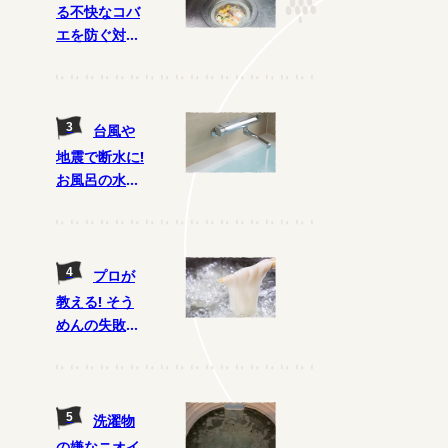
る不快なコバ
エを防ぐ対策
をプロに聞い
た! 排水口の
掃除が重要
に!?
台風や
地震で断水に!
お風呂の水は
ためる? ため
ない?
プロが
教える! そう
めんの失敗し
ないゆで方
と、おいしく
食べるコツ
洗濯物
の嫌なニオイ