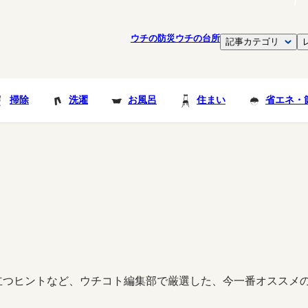
ウチの防災
ウチの台所
記事カテゴリ
掃除
洗濯
お風呂
住まい
省エネ・
立つヒントなど、ウチコト編集部で厳選した、今一番オススメ