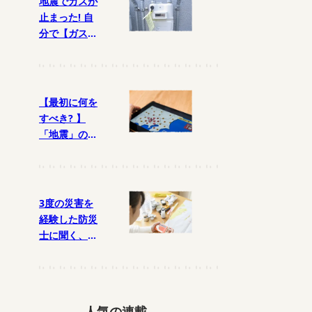
地震でガスが
止まった! 自
分で【ガスメ
ーター(マイコ
ンメーター)】
を復帰させる
には?
【最初に何を
すべき? 】
「地震」の時
の【ガス】の
対処法
3度の災害を
経験した防災
士に聞く、防
災グッズで本
当に必要なも
のとは?
人気の連載