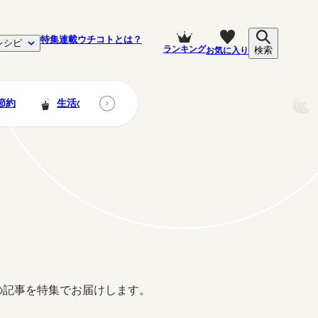
特集
連載
ウチコトとは？
レシピ
ランキング
お気に入り
検索
節約
生活の知恵
ペット
子育て・家族
の記事を特集でお届けします。