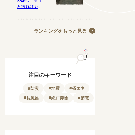
と汚れはカビ
が原因か
も･･･。洗濯
槽のカビを予
ランキングをもっと見る
防する月1の
掃除法とは?
注目のキーワード
#
防災
#
地震
#
省エネ
#
お風呂
#
網戸掃除
#
節電