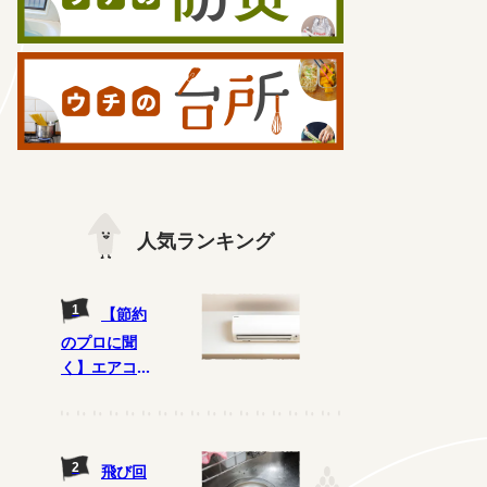
人気ランキング
【節約
のプロに聞
く】エアコン
の電気代節約
術、どれがウ
ソ? ホント?
飛び回