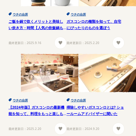
ウチの台所
ウチの台所
ご飯を鍋で炊くメリットと美味し
ガスコンロの種類を知って、自宅
い炊き方・時間【人気の炊飯鍋も
にぴったりのものを選ぼう
ご紹介】
最終更新日：
2025.9.16
最終更新日：
2025.2.20
ウチの台所
ウチの台所
【2024年版】ガスコンロの最新機
掃除しやすいガスコンロとは? ショ
能を知って、料理をもっと楽しも
ールームアドバイザーに聞いた
う
最終更新日：
2025.2.20
最終更新日：
2024.9.20