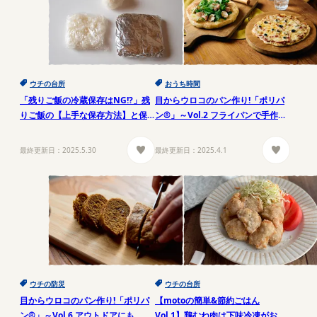
ウチの台所
おうち時間
「残りご飯の冷蔵保存はNG!?」残
目からウロコのパン作り!「ポリパ
りご飯の【上手な保存方法】と保
ン®」～Vol.2 フライパンで手作り
存期間
ピザ
最終更新日：
2025.5.30
最終更新日：
2025.4.1
ウチの防災
ウチの台所
目からウロコのパン作り!「ポリパ
【motoの簡単&節約ごはん
ン®」～Vol.6 アウトドアにも、災
Vol.1】鶏むね肉は下味冷凍がおす