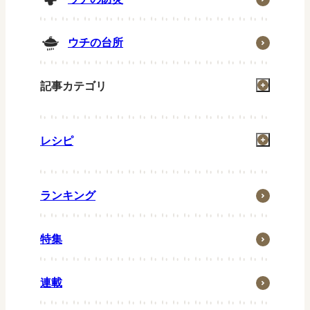
ウチの台所
記事カテゴリ
掃除
レシピ
洗濯
お風呂
一汁一菜
住まい
ランキング
グリル
省エネ・節約
お弁当
特集
ウチの防災
常備菜
ウチの台所
キッズメニュー
連載
生活の知恵