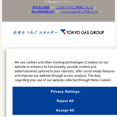
©
2026
東京ガス ウチコト
運営会社概要
このサイトのご利用について
個人情報保護方針
ソーシャルメディアポリシー
We use cookies and other tracking technologies (Cookies) on our
website to enhance its functionality, provide content and
advertisements tailored to your interests, offer social media features
and improve our website through access analysis. The data
regarding your use of our website collected through these Cookies
may be shared with our partners that provide advertising, social
media and/or analytics services. These partners may combine the
Privacy Settings
data shared by us with other data that you have provided to them or
that they have collected from your use of their services or other
Reject All
websites to analyse and optimise advertisements delivered to you by
businesses other than us on the internet. If you wish to reject the use
Accept All
of all Cookies except for Strictly Necessary Cookies, please click
"Reject All". If you agree to the use of all Cookies, please click "Accept