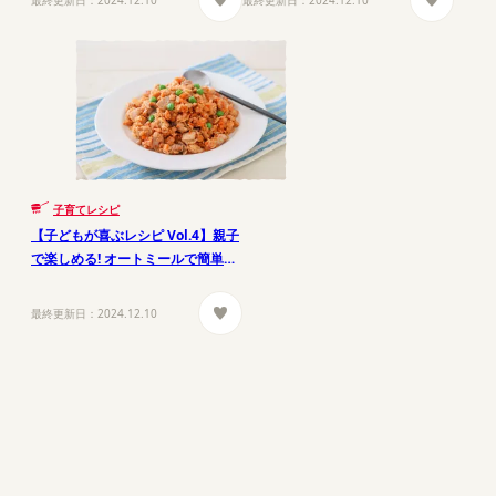
子育てレシピ
【子どもが喜ぶレシピ Vol.4】親子
で楽しめる! オートミールで簡単ご
はん
最終更新日：
2024.12.10