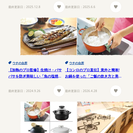
最終更新日：
2025.12.8
最終更新日：
2025.6.6
ウチの台所
ウチの台所
【加熱のプロ監修】生焼け・パサ
【コンロのプロ直伝】意外と簡単!
パサを防ぎ美味しい「魚の塩焼
お鍋を使った「ご飯の炊き方と美
き」のコツ5つ
味しい理由」
最終更新日：
2024.9.26
最終更新日：
2026.4.28