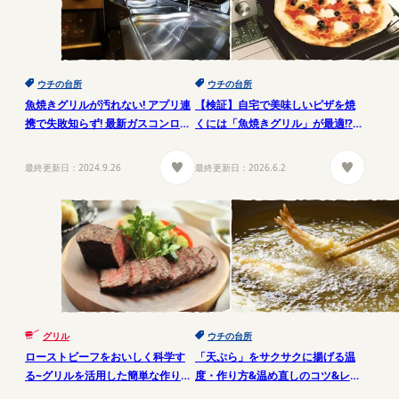
ウチの台所
ウチの台所
魚焼きグリルが汚れない! アプリ連
【検証】自宅で美味しいピザを焼
携で失敗知らず! 最新ガスコンロ
くには「魚焼きグリル」が最適!?
「デリシア」を体験!
【東京ガス都市生活研究所】
最終更新日：
2024.9.26
最終更新日：
2026.6.2
グリル
ウチの台所
ローストビーフをおいしく科学す
「天ぷら」をサクサクに揚げる温
る~グリルを活用した簡単な作り方
度・作り方&温め直しのコツ&レシ
~【東京ガス調べ】
ピ