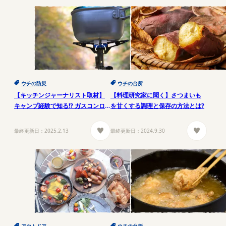
ウチの防災
ウチの台所
【キッチンジャーナリスト取材】
【料理研究家に聞く】さつまいも
キャンプ経験で知る!? ガスコンロ
を甘くする調理と保存の方法とは?
徹底節約術
最終更新日：
2025.2.13
最終更新日：
2024.9.30