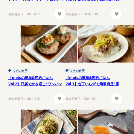
害時にも! 黒糖茹でパン
すめ! 満足レシピ
最終更新日：
2025.4.16
最終更新日：
2024.9.30
ウチの台所
ウチの台所
【motoの簡単&節約ごはん
【motoの簡単&節約ごはん
Vol.2】豆腐でかさ増し! ワンパンお
Vol.3】包丁いらずで簡単満足! 豚こ
かずレシピ
ま丼レシピ
最終更新日：
2024.9.30
最終更新日：
2024.10.1