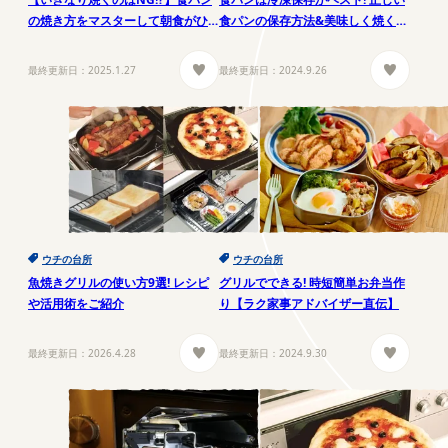
の焼き方をマスターして朝食がひ
食パンの保存方法&美味しく焼くコ
と味変わる!
ツ
最終更新日：
2025.1.27
最終更新日：
2024.9.26
ウチの台所
ウチの台所
魚焼きグリルの使い方9選! レシピ
グリルでできる! 時短簡単お弁当作
や活用術をご紹介
り【ラク家事アドバイザー直伝】
最終更新日：
2026.4.28
最終更新日：
2024.9.30