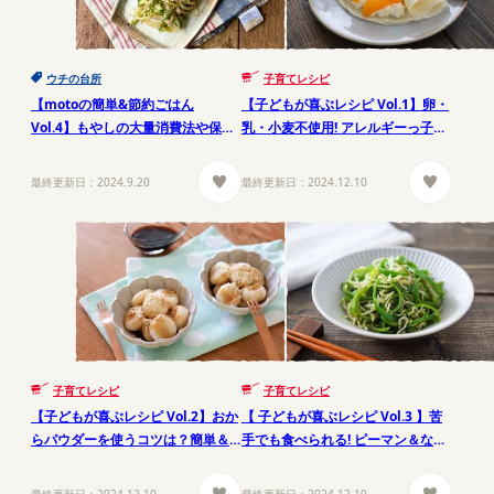
ウチの台所
子育てレシピ
【motoの簡単&節約ごはん
【子どもが喜ぶレシピ Vol.1】卵・
Vol.4】もやしの大量消費法や保存
乳・小麦不使用! アレルギーっ子に
法、作り置きレシピ
おすすめおやつ
最終更新日：
2024.9.20
最終更新日：
2024.12.10
子育てレシピ
子育てレシピ
【子どもが喜ぶレシピ Vol.2】おか
【 子どもが喜ぶレシピ Vol.3 】苦
らパウダーを使うコツは？簡単＆
手でも食べられる! ピーマン＆なす
ヘルシーレシピ
のおかず
最終更新日：
2024.12.10
最終更新日：
2024.12.10