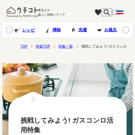
東京ガス
暮らし情報メディア
台所
掃除
洗濯
お風呂
レシピ
TOP
特集TOP
特集一覧
挑戦してみよう! ガスコンロ活用
挑戦してみよう! ガスコンロ活
用特集