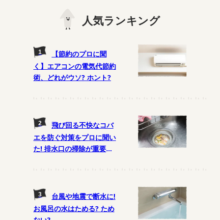
人気ランキング
【節約のプロに聞
く】エアコンの電気代節約
術、どれがウソ? ホント?
飛び回る不快なコバ
エを防ぐ対策をプロに聞い
た! 排水口の掃除が重要
に!?
台風や地震で断水に!
お風呂の水はためる? ため
ない?