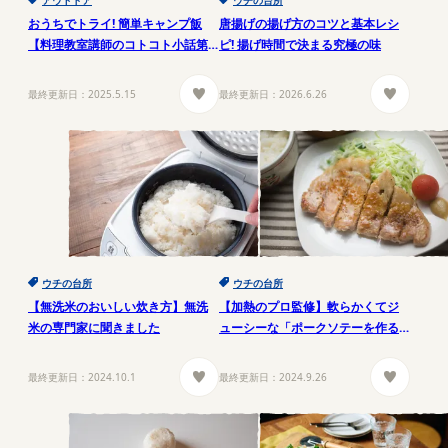
アウトドア
ウチの台所
おうちでトライ! 簡単キャンプ飯
唐揚げの揚げ方のコツと基本レシ
【料理教室講師のコトコト小話第3
ピ! 揚げ時間で決まる究極の味
回】
最終更新日：
2025.5.15
最終更新日：
2026.6.26
ウチの台所
ウチの台所
【無洗米のおいしい炊き方】無洗
【加熱のプロ監修】軟らかくてジ
米の専門家に聞きました
ューシーな「ポークソテーを作る
コツ」
最終更新日：
2024.10.1
最終更新日：
2024.9.26