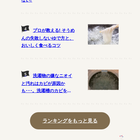
プロが教える! そうめ
んの失敗しないゆで方と、
おいしく食べるコツ
洗濯物の嫌なニオイ
と汚れはカビが原因か
も･･･。洗濯槽のカビを予
防する月1の掃除法とは?
ランキングをもっと見る