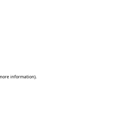
 more information)
.