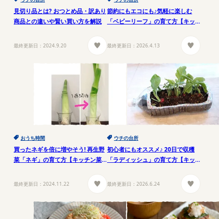
見切り品とは? おつとめ品・訳あり
節約にもエコにも♪気軽に楽しむ
商品との違いや賢い買い方を解説
「ベビーリーフ」の育て方【キッ
チン菜園(1)】
最終更新日：
2024.9.20
最終更新日：
2026.4.13
おうち時間
ウチの台所
買ったネギを倍に増やそう! 再生野
初心者にもオススメ♪ 20日で収穫
菜「ネギ」の育て方【キッチン菜
「ラディッシュ」の育て方【キッ
園(2)】
チン菜園(3)】
最終更新日：
2024.11.22
最終更新日：
2026.6.24