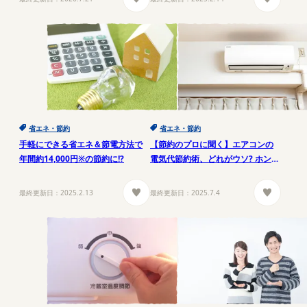
省エネ・節約
省エネ・節約
手軽にできる省エネ＆節電方法で
【節約のプロに聞く】エアコンの
年間約14,000円※の節約に!?
電気代節約術、どれがウソ? ホン
ト?
最終更新日：
2025.2.13
最終更新日：
2025.7.4