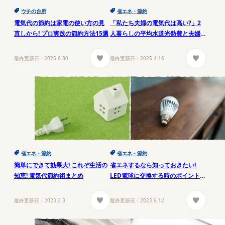
ウチの台所
省エネ・節約
電気代の節約は家電の使い方の見
「私たち夫婦の電気代は高い?」2
直しから! プロ実践の節約方法15選
人暮らしの平均水道光熱費と夫婦
の節約術5つ
最終更新日：
2025.6.30
最終更新日：
2025.4.16
省エネ・節約
省エネ・節約
簡単にできて効果大! これぞ生活の
省エネするなら知っておきたい!
知恵! 電気代節約術まとめ
LED電球に交換する時のポイント4
つ
最終更新日：
2023.2.3
最終更新日：
2023.6.12