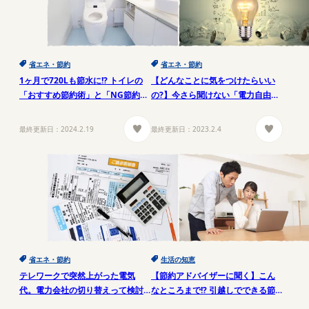
省エネ・節約
省エネ・節約
1ヶ月で720Lも節水に!? トイレの
【どんなことに気をつけたらいい
「おすすめ節約術」と「NG節約
の?】今さら聞けない「電力自由
術」
化」とは
最終更新日：
2024.2.19
最終更新日：
2023.2.4
省エネ・節約
生活の知恵
テレワークで突然上がった電気
【節約アドバイザーに聞く】こん
代。電力会社の切り替えって検討
なところまで!? 引越しでできる節
した?
約10のコツ