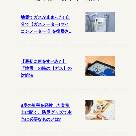
地震でガスが止まった! 自
分で【ガスメーター(マイ
コンメーター)】を復帰さ
せるには?
【最初に何をすべき? 】
「地震」の時の【ガス】の
対処法
3度の災害を経験した防災
士に聞く、防災グッズで本
当に必要なものとは?