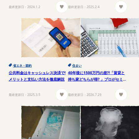
最終更新日：
2024.1.2
最終更新日：
2025.2.4
省エネ・節約
住まい
公共料金はキャッシュレス決済で!
40年後に1500万円の差?!「賃貸と
メリットと支払い方法を徹底解説
持ち家どちらが得? 」プロがセミナ
ーで徹底解説
最終更新日：
2025.3.5
最終更新日：
2026.7.29