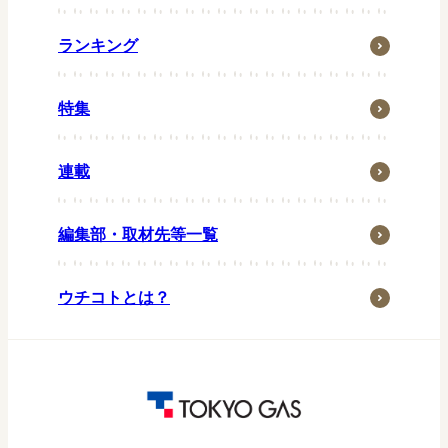
お風呂
一汁一菜
住まい
ランキング
グリル
省エネ・節約
お弁当
特集
ウチの防災
常備菜
ウチの台所
キッズメニュー
連載
生活の知恵
ペット
編集部・取材先等一覧
子育て・家族
季節行事
ウチコトとは？
おうち時間
アウトドア
東京ガス研究調査
パッチョ日記