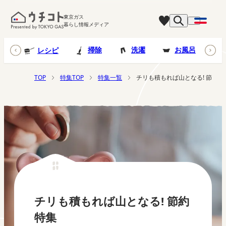
東京ガス
暮らし情報メディア
台所
掃除
洗濯
お風呂
レシピ
TOP
特集TOP
特集一覧
チリも積もれば山となる! 節約特
チリも積もれば山となる! 節約
特集