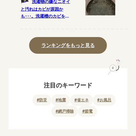
洗濯物の嫌なニオイ
と汚れはカビが原因か
も･･･。洗濯槽のカビを予
防する月1の掃除法とは?
ランキングをもっと見る
注目のキーワード
#
防災
#
地震
#
省エネ
#
お風呂
#
網戸掃除
#
節電