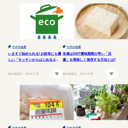
ウチの台所
ウチの台所
いますぐ始められる! お財布にも優
冷凍はOK!?賞味期限が早い「豆
しい「キッチンからはじめるエ
腐」を美味しく保存する方法とは?
コ」活動とは
最終更新日：
2024.9.20
最終更新日：
2024.9.30
ウチの台所
ウチの台所