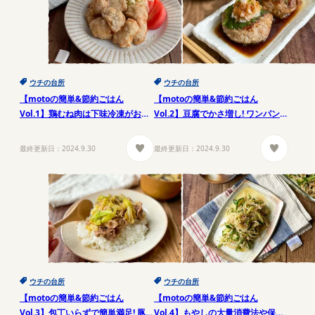
ウチの台所
ウチの台所
【motoの簡単&節約ごはん
【motoの簡単&節約ごはん
Vol.1】鶏むね肉は下味冷凍がおす
Vol.2】豆腐でかさ増し! ワンパンお
すめ! 満足レシピ
かずレシピ
最終更新日：
2024.9.30
最終更新日：
2024.9.30
ウチの台所
ウチの台所
【motoの簡単&節約ごはん
【motoの簡単&節約ごはん
Vol.3】包丁いらずで簡単満足! 豚こ
Vol.4】もやしの大量消費法や保存