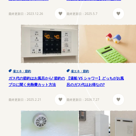
最終更新日：
2023.12.26
最終更新日：
2025.5.7
省エネ・節約
省エネ・節約
ガス代の節約はお風呂から! 節約の
【湯船 VS シャワー】どっちがお風
プロに聞く光熱費カット方法
呂のガス代はお得なの?
最終更新日：
2025.2.21
最終更新日：
2026.7.27