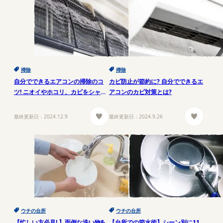
掃除
掃除
自分でできるエアコンの掃除のコ
カビ防止が節約に? 自分でできるエ
ツ! ニオイやホコリ、カビをシャッ
アコンのカビ対策とは?
トアウトし省エネ効果も!
最終更新日：
2024.12.9
最終更新日：
2024.9.26
ウチの台所
ウチの台所
【忙しい方必見! 】面倒な洗い物&
【台所での節水術】シーン別に11