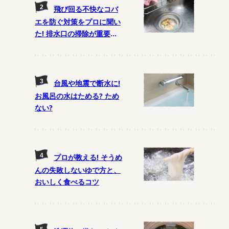
飛び回る不快なコバ
エを防ぐ対策をプロに聞い
た! 排水口の掃除が重要
に!?
台風や地震で断水に!
お風呂の水はためる? ため
ない?
プロが教える! そうめ
んの失敗しないゆで方と、
おいしく食べるコツ