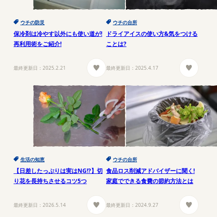
ウチの防災
ウチの台所
保冷剤は冷やす以外にも使い道が!
ドライアイスの使い方&気をつける
再利用術をご紹介!
ことは?
最終更新日：
2025.2.21
最終更新日：
2025.4.17
生活の知恵
ウチの台所
【日差したっぷりは実はNG!?】切
食品ロス削減アドバイザーに聞く!
り花を長持ちさせるコツ5つ
家庭でできる食費の節約方法とは
最終更新日：
2026.5.14
最終更新日：
2024.9.27