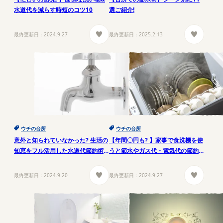
水道代を減らす時短のコツ10
選ご紹介!
最終更新日：
2024.9.27
最終更新日：
2025.2.13
ウチの台所
ウチの台所
意外と知られていなかった? 生活の
【年間〇円も? 】家事で食洗機を使
知恵をフル活用した水道代節約術5
うと節水やガス代・電気代の節約
選
に!
最終更新日：
2024.9.20
最終更新日：
2024.9.27