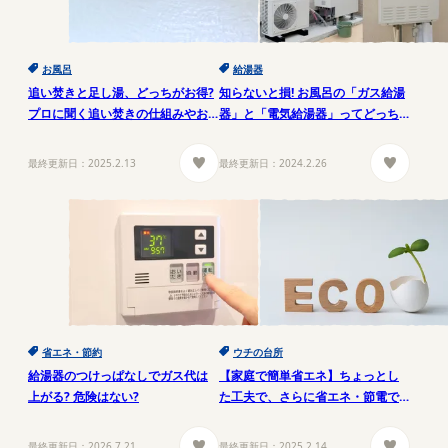
お風呂
給湯器
追い焚きと足し湯、どっちがお得?
知らないと損! お風呂の「ガス給湯
プロに聞く追い焚きの仕組みやお
器」と「電気給湯器」ってどっち
手入れの方法
がお得?
最終更新日：
2025.2.13
最終更新日：
2024.2.26
省エネ・節約
ウチの台所
給湯器のつけっぱなしでガス代は
【家庭で簡単省エネ】ちょっとし
上がる? 危険はない?
た工夫で、さらに省エネ・節電で
きるコツ
最終更新日：
2026.7.21
最終更新日：
2025.2.14