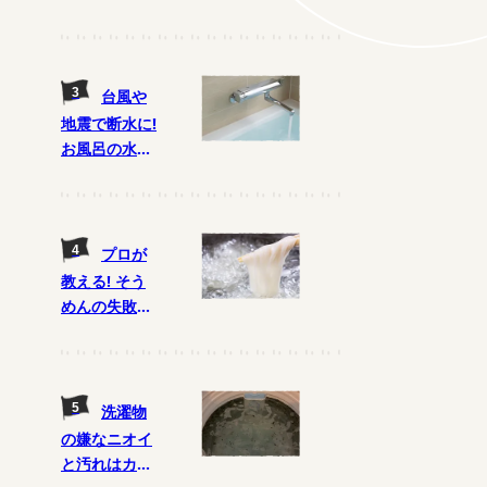
をプロに聞い
た! 排水口の
掃除が重要
に!?
台風や
地震で断水に!
お風呂の水は
ためる? ため
ない?
プロが
教える! そう
めんの失敗し
ないゆで方
と、おいしく
食べるコツ
洗濯物
の嫌なニオイ
と汚れはカビ