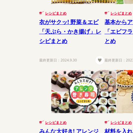
レシピまとめ
レシピまとめ
衣がサクッ! 野菜＆エビ
基本からア
「天ぷら・かき揚げ」レ
「エビフラ
シピまとめ
とめ
最終更新日：
2024.9.30
最終更新日：
202
レシピまとめ
レシピまとめ
みんな大好き! アレンジ
材料を入れ