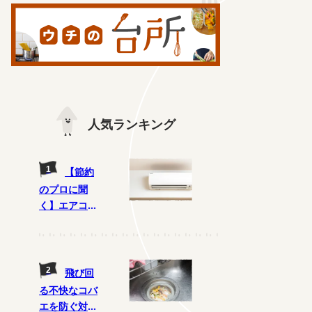
人気ランキング
【節約
のプロに聞
く】エアコン
の電気代節約
術、どれがウ
ソ? ホント?
飛び回
る不快なコバ
エを防ぐ対策