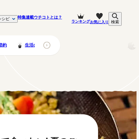
特集
連載
ウチコトとは？
レシピ
ランキング
お気に入り
検索
節約
生活の知恵
ペット
子育て・家族