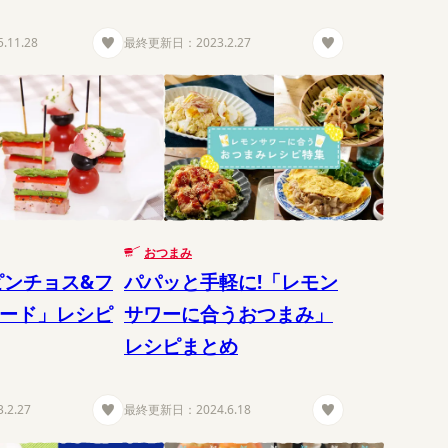
5.11.28
最終更新日：
2023.2.27
おつまみ
ピンチョス&フ
パパッと手軽に!「レモン
ード」レシピ
サワーに合うおつまみ」
レシピまとめ
3.2.27
最終更新日：
2024.6.18