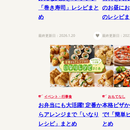
「巻き寿司」レシピまと
のお昼にお
め
のレシピま
最終更新日：
2026.1.20
最終更新日：
202
イベント・行事食
おもてなし
お弁当にも大活躍! 定番か
本格ピザか
らアレンジまで「いなり
で!「簡単
レシピ」まとめ
とめ