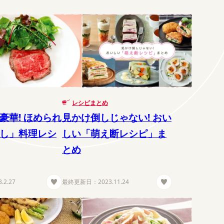
レシピまとめ
豪華! ほめられ
見かけ倒しじゃない! おい
し」料理レシ
しい「萌え断レシピ」ま
とめ
3.2.27
最終更新日：
2023.11.24