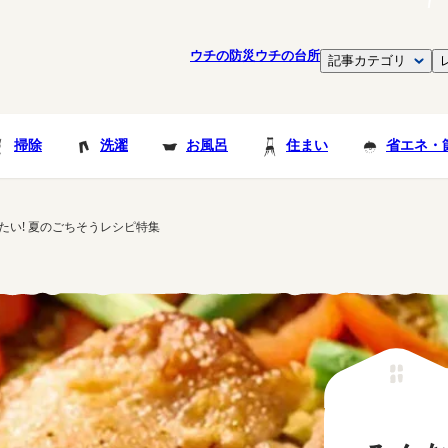
ウチの防災
ウチの台所
記事カテゴリ
掃除
洗濯
お風呂
住まい
省エネ・
たい! 夏のごちそうレシピ特集