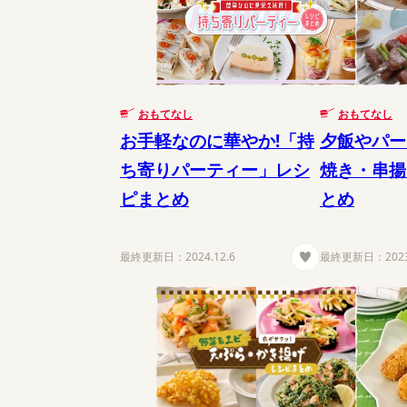
おもてなし
おもてなし
お手軽なのに華やか!「持
夕飯やパー
ち寄りパーティー」レシ
焼き・串揚
ピまとめ
とめ
最終更新日：
2024.12.6
最終更新日：
202