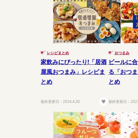
レシピまとめ
おつまみ
家飲みにぴったり!「居酒
ビールに合
屋風おつまみ」レシピま
る「おつま
とめ
とめ
最終更新日：
2024.4.30
最終更新日：
202