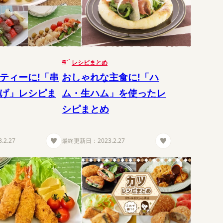
レシピまとめ
ティーに!「串
おしゃれな主食に!「ハ
げ」レシピま
ム・生ハム」を使ったレ
シピまとめ
3.2.27
最終更新日：
2023.2.27