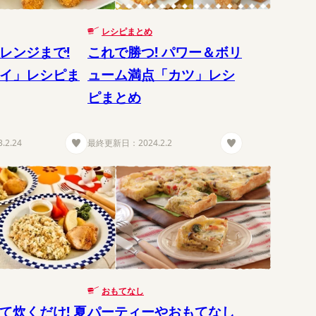
レシピまとめ
レンジまで!
これで勝つ! パワー＆ボリ
イ」レシピま
ューム満点「カツ」レシ
ピまとめ
3.2.24
最終更新日：
2024.2.2
おもてなし
て炊くだけ! 夏
パーティーやおもてなし