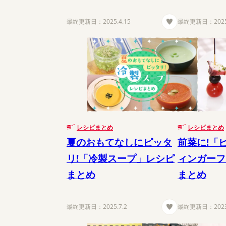
最終更新日：
2025.4.15
最終更新日：
202
レシピまとめ
レシピまとめ
夏のおもてなしにピッタ
前菜に!「
リ!「冷製スープ」レシピ
ィンガーフ
まとめ
まとめ
最終更新日：
2025.7.2
最終更新日：
202