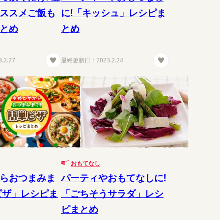
ススメご飯も
に!「キッシュ」レシピま
とめ
とめ
3.2.27
最終更新日：
2023.2.24
おもてなし
らおつまみま
パーティやおもてなしに!
ピザ」レシピま
「ごちそうサラダ」レシ
ピまとめ