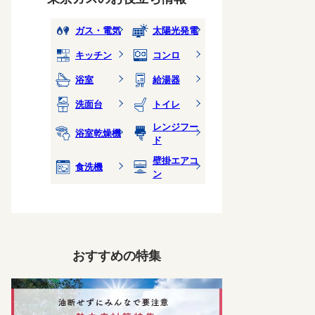
ガス・電気
太陽光発電
キッチン
コンロ
浴室
給湯器
洗面台
トイレ
レンジフー
浴室乾燥機
ド
壁掛エアコ
食洗機
ン
おすすめの特集