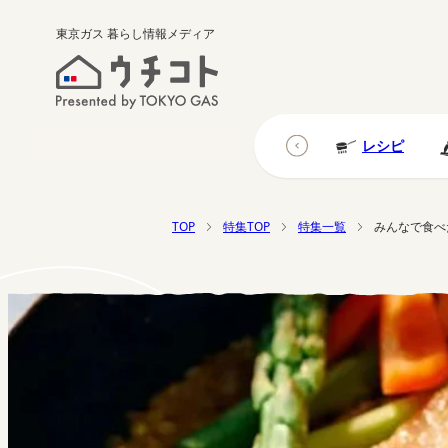
東京ガス
暮らし情報メディア
研究調査
ウチの防災
ウチの台所
レシピ
TOP
特集TOP
特集一覧
みんなで食べ