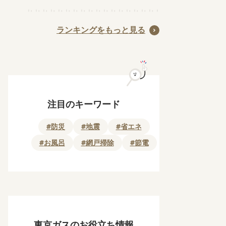
が原因か
も･･･。洗濯
槽のカビを予
ランキングをもっと見る
防する月1の
掃除法とは?
注目のキーワード
#
防災
#
地震
#
省エネ
#
お風呂
#
網戸掃除
#
節電
東京ガスのお役立ち情報