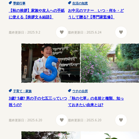
季節行事
生活の知恵
【秋の挨拶】家族や友人への手紙
お中元のマナー いつ・何を・ど
に使える【挨拶文＆結語】
うして贈る?【専門家監修】
最終更新日：
2025.9.2
最終更新日：
2025.6.24
子育て・家族
ウチの台所
3歳? 5歳? 男の子の七五三っていつ
「秋の七草」の名前と種類、知っ
祝うの?
ておきたい由来とは?
最終更新日：
2025.6.20
最終更新日：
2025.6.20