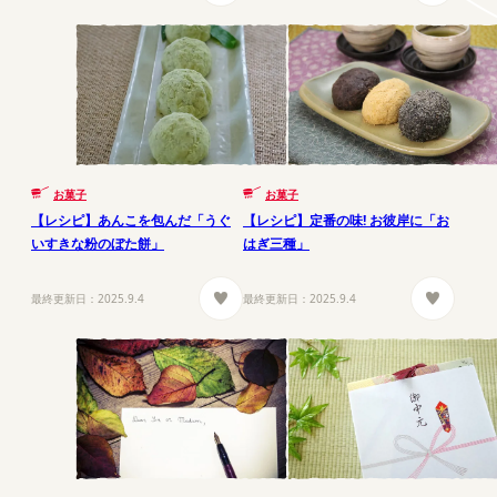
お菓子
お菓子
【レシピ】あんこを包んだ「うぐ
【レシピ】定番の味! お彼岸に「お
いすきな粉のぼた餅」
はぎ三種」
最終更新日：
2025.9.4
最終更新日：
2025.9.4