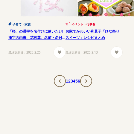
子育て・家族
イベント・行事食
「桜」の漢字を名付けに使いたい!
お家でかわいい和菓子「ひな祭り
漢字の由来、花言葉、名前・名付
スイーツ」レシピまとめ
けに使う際の意味
最終更新日：
2025.2.25
最終更新日：
2025.2.13
1
2
3
4
5
6