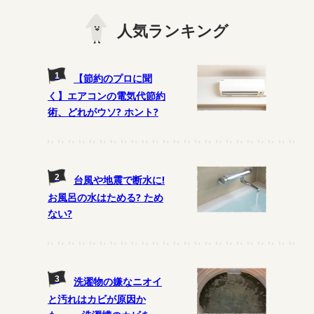
人気ランキング
【節約のプロに聞
く】エアコンの電気代節約
術、どれがウソ? ホント?
台風や地震で断水に!
お風呂の水はためる? ため
ない?
洗濯物の嫌なニオイ
と汚れはカビが原因か