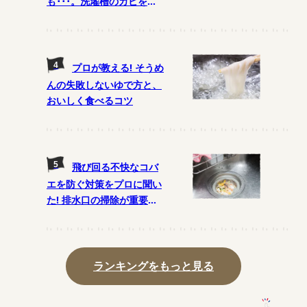
も･･･。洗濯槽のカビを予
防する月1の掃除法とは?
プロが教える! そうめ
んの失敗しないゆで方と、
おいしく食べるコツ
飛び回る不快なコバ
エを防ぐ対策をプロに聞い
た! 排水口の掃除が重要
に!?
ランキングをもっと見る