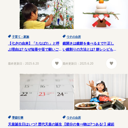
子育て・家族
ウチの台所
【七夕の由来】「たなばた」と呼
鏡開きは鏡餅を食べるまで?! 正し
ぶ理由は? なぜ短冊や笹で願いごと
い鏡割りの方法とは? 餅レシピもご
をする?
紹介
最終更新日：
2025.6.20
最終更新日：
2025.6.20
季節行事
ウチの台所
天皇誕生日はいつ? 歴代天皇の誕生
【節分の食べ物は7つある! 】縁起