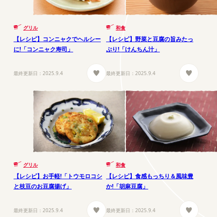
グリル
和食
【レシピ】コンニャクでヘルシー
【レシピ】野菜と豆腐の旨みたっ
に!「コンニャク寿司」
ぷり!「けんちん汁」
最終更新日：
2025.9.4
最終更新日：
2025.9.4
グリル
和食
【レシピ】お手軽!「トウモロコシ
【レシピ】食感もっちり＆風味豊
と枝豆のお豆腐揚げ」
か!「胡麻豆腐」
最終更新日：
2025.9.4
最終更新日：
2025.9.4