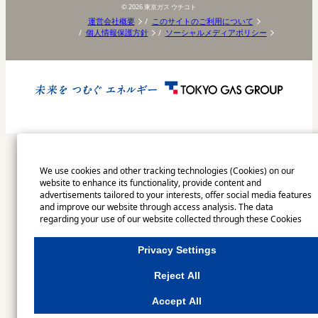
©
2026
東京ガス ウチコト
運営会社概要
このサイトのご利用について
個人情報保護方針
ソーシャルメディアポリシー
We use cookies and other tracking technologies (Cookies) on our
website to enhance its functionality, provide content and
advertisements tailored to your interests, offer social media features
and improve our website through access analysis. The data
regarding your use of our website collected through these Cookies
may be shared with our partners that provide advertising, social
media and/or analytics services. These partners may combine the
Privacy Settings
data shared by us with other data that you have provided to them or
that they have collected from your use of their services or other
Reject All
websites to analyse and optimise advertisements delivered to you by
businesses other than us on the internet. If you wish to reject the use
Accept All
of all Cookies except for Strictly Necessary Cookies, please click
"Reject All". If you agree to the use of all Cookies, please click "Accept