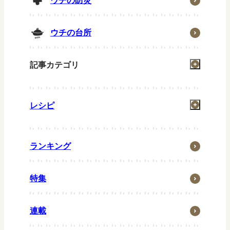
ウチの防災
ウチの台所
記事カテゴリ
掃除
レシピ
洗濯
お風呂
一汁一菜
住まい
ランキング
グリル
省エネ・節約
お弁当
特集
ウチの防災
常備菜
ウチの台所
キッズメニュー
連載
生活の知恵