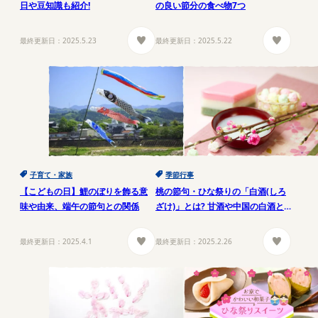
日や豆知識も紹介!
の良い節分の食べ物7つ
最終更新日：
2025.5.23
最終更新日：
2025.5.22
子育て・家族
季節行事
【こどもの日】鯉のぼりを飾る意
桃の節句・ひな祭りの「白酒(しろ
味や由来、端午の節句との関係
ざけ)」とは? 甘酒や中国の白酒と
どう違う?
最終更新日：
2025.4.1
最終更新日：
2025.2.26