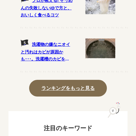
プロが教える! そうめ
んの失敗しないゆで方と、
おいしく食べるコツ
洗濯物の嫌なニオイ
と汚れはカビが原因か
も･･･。洗濯槽のカビを予
防する月1の掃除法とは?
ランキングをもっと見る
注目のキーワード