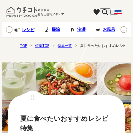
東京ガス
暮らし情報メディア
台所
掃除
洗濯
お風呂
レシピ
TOP
特集TOP
特集一覧
夏に食べたいおすすめレシピ特
夏に食べたいおすすめレシピ
特集