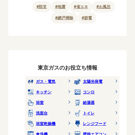
#
防災
#
地震
#
省エネ
#
お風呂
#
網戸掃除
#
節電
東京ガスのお役立ち情報
ガス・電気
太陽光発電
キッチン
コンロ
浴室
給湯器
洗面台
トイレ
浴室乾燥機
レンジフード
食洗機
壁掛エアコン