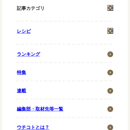
記事カテゴリ
掃除
レシピ
洗濯
お風呂
一汁一菜
住まい
ランキング
グリル
省エネ・節約
お弁当
特集
ウチの防災
常備菜
ウチの台所
キッズメニュー
連載
生活の知恵
ペット
編集部・取材先等一覧
子育て・家族
季節行事
ウチコトとは？