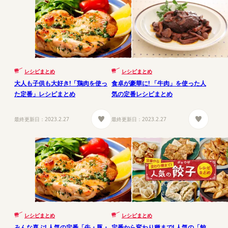
レシピまとめ
レシピまとめ
大人も子供も大好き!「鶏肉を使っ
食卓が豪華に! 「牛肉」を使った人
た定番」レシピまとめ
気の定番レシピまとめ
最終更新日：
2023.2.27
最終更新日：
2023.2.27
レシピまとめ
レシピまとめ
みんな喜ぶ! 人気の定番「牛・豚・
定番から変わり種まで! 人気の「餃