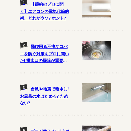
【節約のプロに聞
く】エアコンの電気代節約
術、どれがウソ? ホント?
飛び回る不快なコバ
エを防ぐ対策をプロに聞い
た! 排水口の掃除が重要
に!?
台風や地震で断水に!
お風呂の水はためる? ため
ない?