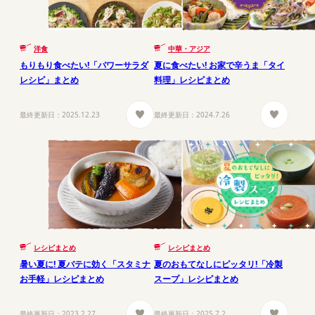
洋食
中華・アジア
もりもり食べたい!「パワーサラダ
夏に食べたい! お家で辛うま「タイ
レシピ」まとめ
料理」レシピまとめ
最終更新日：
2025.12.23
最終更新日：
2024.7.26
レシピまとめ
レシピまとめ
暑い夏に! 夏バテに効く「スタミナ
夏のおもてなしにピッタリ!「冷製
お手軽」レシピまとめ
スープ」レシピまとめ
最終更新日：
2023.2.27
最終更新日：
2025.7.2