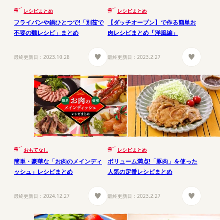
レシピまとめ
レシピまとめ
フライパンや鍋ひとつで!「別茹で
【ダッチオーブン】で作る簡単お
不要の麵レシピ」まとめ
肉レシピまとめ「洋風編」
最終更新日：
2023.10.28
最終更新日：
2023.2.27
おもてなし
レシピまとめ
簡単・豪華な「お肉のメインディ
ボリューム満点!「豚肉」を使った
ッシュ」レシピまとめ
人気の定番レシピまとめ
最終更新日：
2024.12.27
最終更新日：
2023.2.27