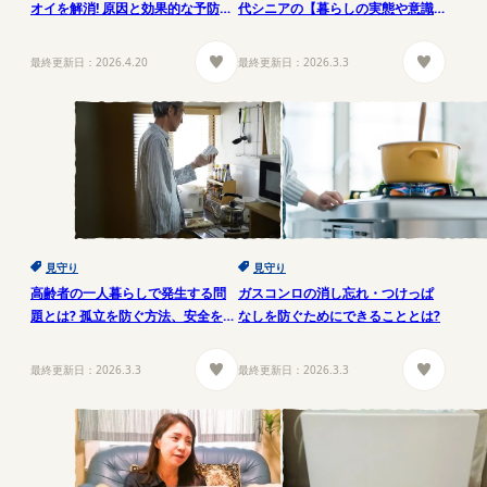
オイを解消! 原因と効果的な予防・
代シニアの【暮らしの実態や意識
対策
の変化】【東京ガス都市生活研究
所】
最終更新日：
2026.4.20
最終更新日：
2026.3.3
見守り
見守り
高齢者の一人暮らしで発生する問
ガスコンロの消し忘れ・つけっぱ
題とは? 孤立を防ぐ方法、安全を確
なしを防ぐためにできることとは?
認する方法とは?
最終更新日：
2026.3.3
最終更新日：
2026.3.3