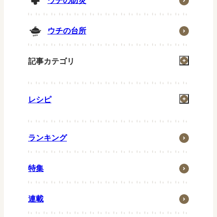
ウチの防災
ウチの台所
記事カテゴリ
掃除
レシピ
洗濯
お風呂
一汁一菜
住まい
ランキング
グリル
省エネ・節約
お弁当
特集
ウチの防災
常備菜
ウチの台所
キッズメニュー
連載
生活の知恵