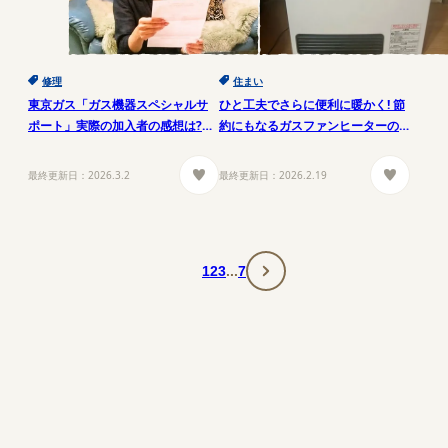
修理
住まい
東京ガス「ガス機器スペシャルサ
ひと工夫でさらに便利に暖かく! 節
ポート」実際の加入者の感想は?
約にもなるガスファンヒーターの
【野田さまの場合】
使い方
最終更新日：
2026.3.2
最終更新日：
2026.2.19
1
2
3
...
7