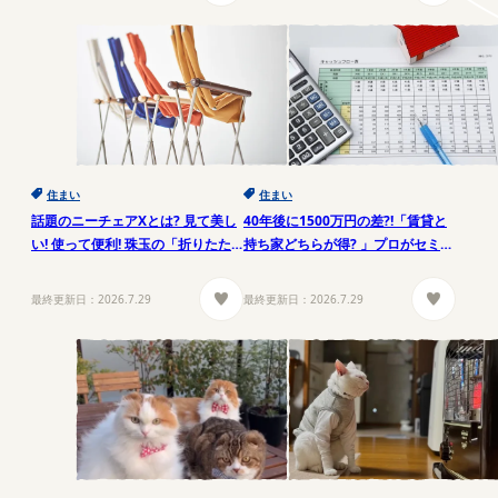
住まい
住まい
話題のニーチェアXとは? 見て美し
40年後に1500万円の差?!「賃貸と
い! 使って便利! 珠玉の「折りたた
持ち家どちらが得? 」プロがセミナ
める椅子」をご紹介!
ーで徹底解説
最終更新日：
2026.7.29
最終更新日：
2026.7.29