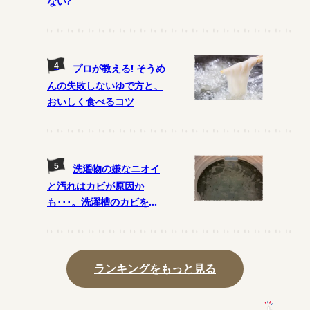
ない?
プロが教える! そうめ
んの失敗しないゆで方と、
おいしく食べるコツ
洗濯物の嫌なニオイ
と汚れはカビが原因か
も･･･。洗濯槽のカビを予
防する月1の掃除法とは?
ランキングをもっと見る