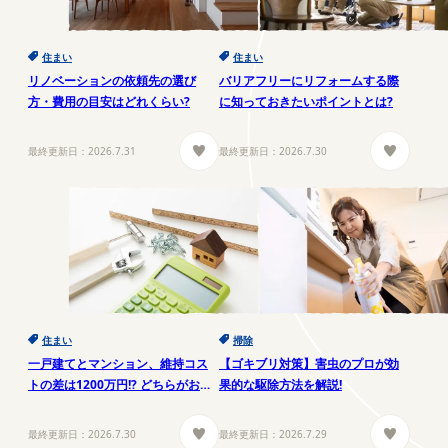
住まい
住まい
リノベーションの依頼先の選び
バリアフリーにリフォームする際
方・費用の目安はどれくらい?
に知っておきたいポイントとは?
最終更新日：
2026.7.31
最終更新日：
2026.7.30
住まい
掃除
一戸建てとマンション、維持コス
【ゴキブリ対策】害虫のプロが効
トの差は1200万円!? どちらがお得
果的な駆除方法を解説!
か徹底解説!
最終更新日：
2026.7.30
最終更新日：
2026.7.29