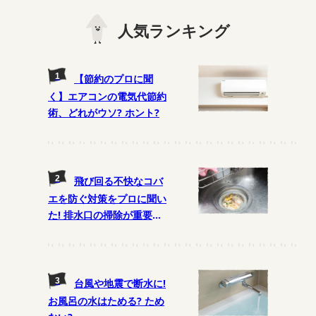
人気ランキング
【節約のプロに聞
く】エアコンの電気代節約
術、どれがウソ? ホント?
飛び回る不快なコバ
エを防ぐ対策をプロに聞い
た! 排水口の掃除が重要
に!?
台風や地震で断水に!
お風呂の水はためる? ため