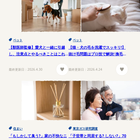
ペット
ペット
【獣医師監修】愛犬と一緒に引越
【猫・犬の毛を洗濯でスッキリ!】
し、注意点とやるべきことはこれ!
抜け毛問題はプロ技で解決! 換毛期
ストレス軽減ガイド
の衣類ケア
最終更新日：
2026.4.30
最終更新日：
2026.4.24
住まい
東京ガス研究調査
「もしかして臭う?」家の不快なニ
「子世帯と同居する? しない?」70