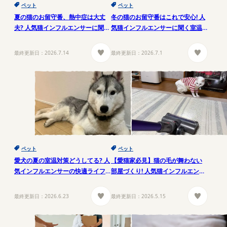
ペット
ペット
夏の猫のお留守番、熱中症は大丈
冬の猫のお留守番はこれで安心! 人
夫? 人気猫インフルエンサーに聞く
気猫インフルエンサーに聞く室温
暑さ対策
管理とリアルな寒さ対策
最終更新日：
2026.7.14
最終更新日：
2026.7.1
ペット
ペット
愛犬の夏の室温対策どうしてる? 人
【愛猫家必見】猫の毛が舞わない
気インフルエンサーの快適ライフ
部屋づくり! 人気猫インフルエンサ
にヒントをもらう!
ーが実践する掃除ルーティン術
最終更新日：
2026.6.23
最終更新日：
2026.5.15