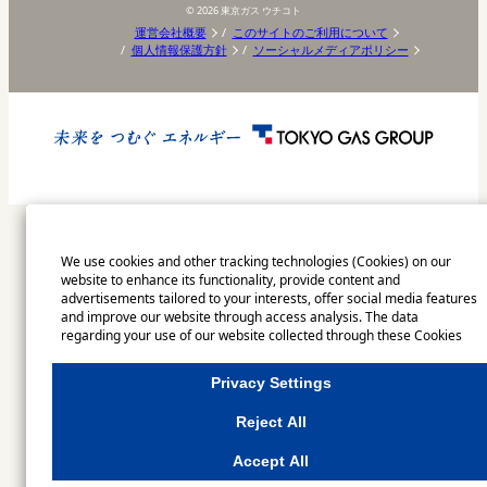
©
2026
東京ガス ウチコト
運営会社概要
このサイトのご利用について
個人情報保護方針
ソーシャルメディアポリシー
We use cookies and other tracking technologies (Cookies) on our
website to enhance its functionality, provide content and
advertisements tailored to your interests, offer social media features
and improve our website through access analysis. The data
regarding your use of our website collected through these Cookies
may be shared with our partners that provide advertising, social
media and/or analytics services. These partners may combine the
Privacy Settings
data shared by us with other data that you have provided to them or
that they have collected from your use of their services or other
Reject All
websites to analyse and optimise advertisements delivered to you by
businesses other than us on the internet. If you wish to reject the use
Accept All
of all Cookies except for Strictly Necessary Cookies, please click
"Reject All". If you agree to the use of all Cookies, please click "Accept