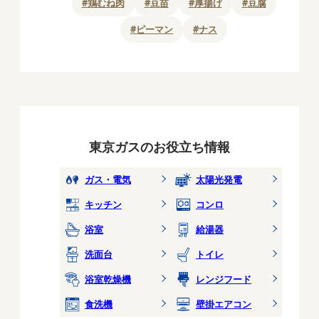
#
鶏むね肉
#
豆苗
#
厚揚げ
#
豆腐
#
ピーマン
#
ナス
東京ガスのお役立ち情報
ガス・電気
太陽光発電
キッチン
コンロ
浴室
給湯器
洗面台
トイレ
浴室乾燥機
レンジフード
食洗機
壁掛エアコン