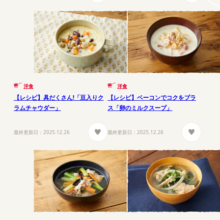
洋食
洋食
【レシピ】具だくさん!「豆入りク
【レシピ】ベーコンでコクをプラ
ラムチャウダー」
ス「卵のミルクスープ」
最終更新日：
2025.12.26
最終更新日：
2025.12.26