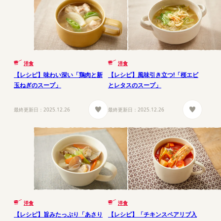
洋食
洋食
【レシピ】味わい深い「鶏肉と新
【レシピ】風味引き立つ!「桜エビ
玉ねぎのスープ」
とレタスのスープ」
最終更新日：
2025.12.26
最終更新日：
2025.12.26
洋食
洋食
【レシピ】旨みたっぷり「あさり
【レシピ】「チキンスペアリブ入