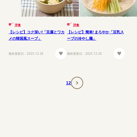
洋食
洋食
【レシピ】コク深い!「豆腐とワカ
【レシピ】簡単! まろやか「豆乳ス
メの韓国風スープ」
ープの冷やし麺」
最終更新日：
2025.12.26
最終更新日：
2025.12.26
1
2