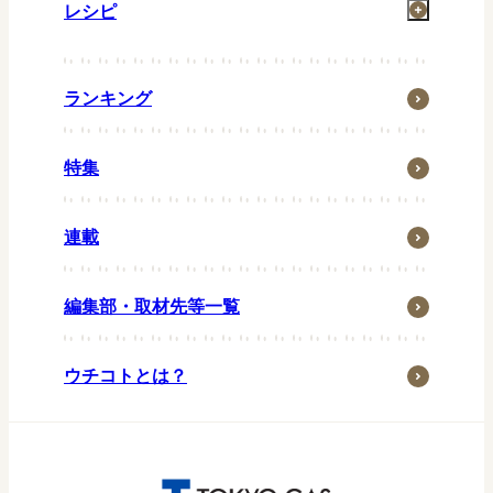
レシピ
洗濯
お風呂
一汁一菜
住まい
ランキング
グリル
省エネ・節約
お弁当
特集
ウチの防災
常備菜
ウチの台所
キッズメニュー
連載
生活の知恵
ペット
編集部・取材先等一覧
子育て・家族
季節行事
ウチコトとは？
おうち時間
アウトドア
東京ガス研究調査