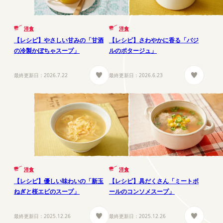
洋食
洋食
【レシピ】やさしい甘みの「甘酒
【レシピ】さわやかに香る「バジ
の冷製かぼちゃスープ」
ルのポタージュ」
最終更新日：
2026.7.22
最終更新日：
2026.6.23
洋食
洋食
【レシピ】優しい味わいの「新玉
【レシピ】具だくさん「ミートボ
ねぎと桜エビのスープ」
ールのコンソメスープ」
最終更新日：
2025.12.26
最終更新日：
2025.12.26