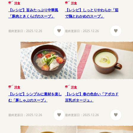
洋食
洋食
【レシピ】旨みたっぷり中華風
【レシピ】しっとりやわらか「茹
「豚肉ときくらげのスープ」
で鶏とわかめのスープ」
最終更新日：
2025.12.26
最終更新日：
2025.12.26
洋食
洋食
【レシピ】シンプルに素材を楽し
【レシピ】春の色合い「アボカド
む「豚しゃぶのスープ」
豆乳ポタージュ」
最終更新日：
2025.12.26
最終更新日：
2025.12.26