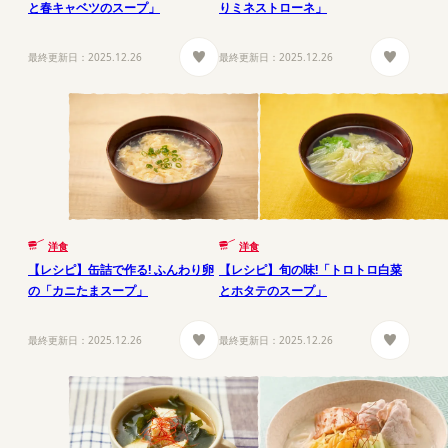
と春キャベツのスープ」
りミネストローネ」
最終更新日：
2025.12.26
最終更新日：
2025.12.26
洋食
洋食
【レシピ】缶詰で作る! ふんわり卵
【レシピ】旬の味!「トロトロ白菜
の「カニたまスープ」
とホタテのスープ」
最終更新日：
2025.12.26
最終更新日：
2025.12.26