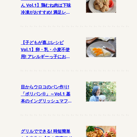
ん Vol.1】鶏むね肉は下味
冷凍がおすすめ! 満足レシ
ピ
【子どもが喜ぶレシピ
Vol.1】卵・乳・小麦不使
用! アレルギーっ子におす
すめおやつ
目からウロコのパン作り!
「ポリパン®」～Vol.1 基
本のイングリッシュマフィ
ン
グリルでできる! 時短簡単