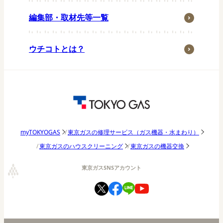
ペット
編集部・取材先等一覧
子育て・家族
季節行事
ウチコトとは？
おうち時間
アウトドア
東京ガス研究調査
パッチョ日記
東京ガスの修理サービス（ガス機器・水まわり）
myTOKYOGAS
東京ガスのハウスクリーニング
東京ガスの機器交換
東京ガスSNSアカウント