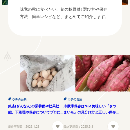
味覚の秋に食べたい、旬の秋野菜! 選び方や保存
方法、簡単レシピなど、まとめてご紹介します。
ウチの台所
ウチの台所
銀杏(ぎんなん)の栄養価や効果効
冷蔵庫保存はNG! 美味しい『さつ
能、下処理や保存についてプロに
まいも』の見分け方と正しい保存
聞きました
方法
最終更新日：
2025.1.28
最終更新日：
2025.9.8