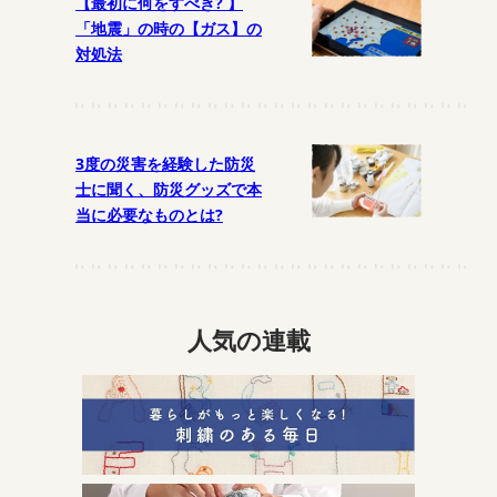
【最初に何をすべき? 】
「地震」の時の【ガス】の
対処法
3度の災害を経験した防災
士に聞く、防災グッズで本
当に必要なものとは?
人気の連載