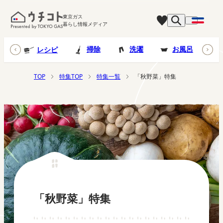
東京ガス
暮らし情報メディア
台所
掃除
洗濯
お風呂
レシピ
TOP
特集TOP
特集一覧
「秋野菜」特集
「秋野菜」特集