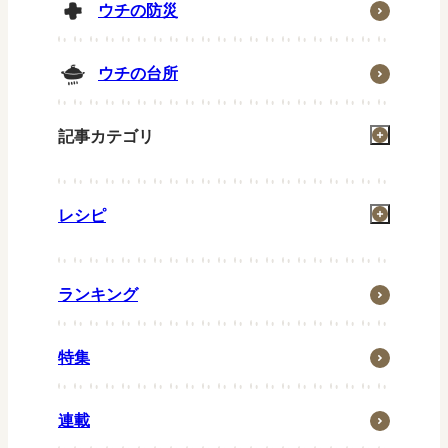
ウチの防災
ウチの台所
記事カテゴリ
掃除
レシピ
洗濯
お風呂
一汁一菜
住まい
ランキング
グリル
省エネ・節約
お弁当
特集
ウチの防災
常備菜
ウチの台所
キッズメニュー
連載
生活の知恵