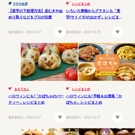
ウチの台所
レシピまとめ
【里芋の下処理方法】皮むきやぬ
いろいろ煮物からグラタンも「里
めり取りなどをプロが伝授
芋(サトイモ)のおかず」レシピまと
め
最終更新日：
2024.9.27
最終更新日：
2023.10.19
おもてなし
レシピまとめ
ハロウィンにも!「かぼちゃのパー
ハロウィンにも! 手軽＆お洒落「か
ティー」レシピまとめ
ぼちゃ」レシピまとめ
最終更新日：
2023.2.27
最終更新日：
2023.10.27