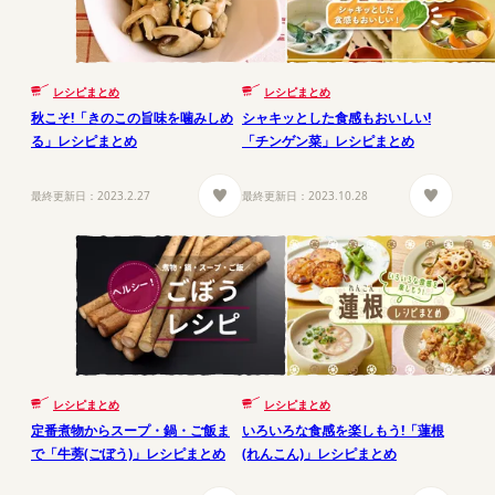
レシピまとめ
レシピまとめ
秋こそ!「きのこの旨味を噛みしめ
シャキッとした食感もおいしい!
る」レシピまとめ
「チンゲン菜」レシピまとめ
最終更新日：
2023.2.27
最終更新日：
2023.10.28
レシピまとめ
レシピまとめ
定番煮物からスープ・鍋・ご飯ま
いろいろな食感を楽しもう!「蓮根
で「牛蒡(ごぼう)」レシピまとめ
(れんこん)」レシピまとめ