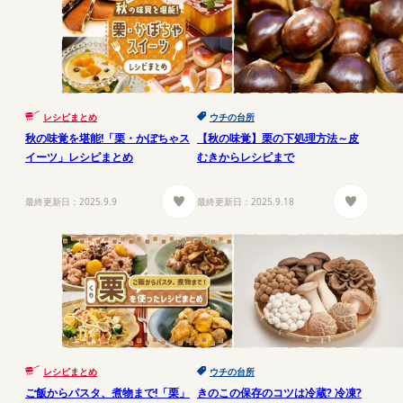
レシピまとめ
ウチの台所
秋の味覚を堪能!「栗・かぼちゃス
【秋の味覚】栗の下処理方法～皮
イーツ」レシピまとめ
むきからレシピまで
最終更新日：
2025.9.9
最終更新日：
2025.9.18
レシピまとめ
ウチの台所
ご飯からパスタ、煮物まで!「栗」
きのこの保存のコツは冷蔵? 冷凍?