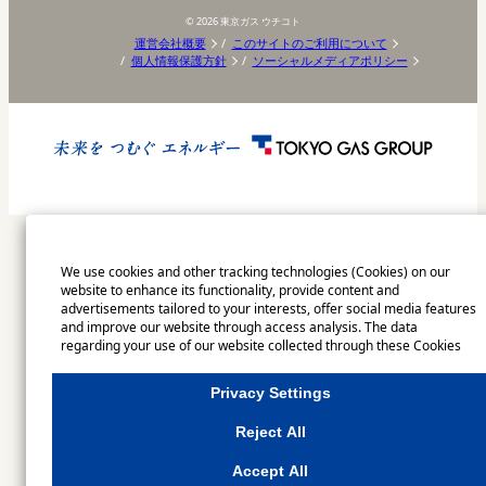
©
2026
東京ガス ウチコト
運営会社概要
このサイトのご利用について
個人情報保護方針
ソーシャルメディアポリシー
We use cookies and other tracking technologies (Cookies) on our
website to enhance its functionality, provide content and
advertisements tailored to your interests, offer social media features
and improve our website through access analysis. The data
regarding your use of our website collected through these Cookies
may be shared with our partners that provide advertising, social
media and/or analytics services. These partners may combine the
Privacy Settings
data shared by us with other data that you have provided to them or
that they have collected from your use of their services or other
Reject All
websites to analyse and optimise advertisements delivered to you by
businesses other than us on the internet. If you wish to reject the use
Accept All
of all Cookies except for Strictly Necessary Cookies, please click