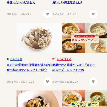
を使ったレシピまとめ
おいしい調理方法とは?
最終更新日：
2025.9.9
最終更新日：
2025.4.16
ウチの台所
レシピまとめ
きのこの栄養は? 栄養素を逃さない
簡単だけど旨味たっぷり「きのこ
食べ方のコツとレシピをご紹介
のスープ」レシピまとめ
最終更新日：
2024.12.26
最終更新日：
2023.2.27