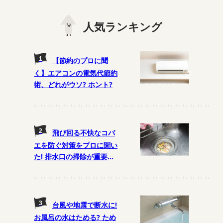
人気ランキング
【節約のプロに聞
く】エアコンの電気代節約
術、どれがウソ? ホント?
飛び回る不快なコバ
エを防ぐ対策をプロに聞い
た! 排水口の掃除が重要
に!?
台風や地震で断水に!
お風呂の水はためる? ため