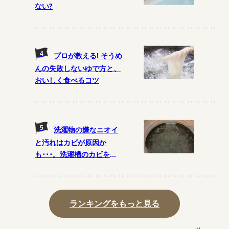
ない?
プロが教える! そうめ
んの失敗しないゆで方と、
おいしく食べるコツ
洗濯物の嫌なニオイ
と汚れはカビが原因か
も･･･。洗濯槽のカビを予
防する月1の掃除法とは?
ランキングをもっと見る