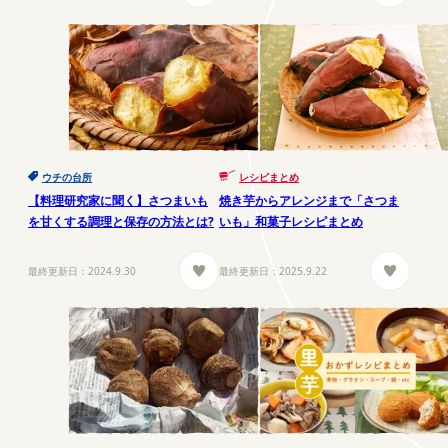
ウチの台所
レシピまとめ
【料理研究家に聞く】さつまいも
焼き芋からアレンジまで「さつま
を甘くする調理と保存の方法とは?
いも」和菓子レシピまとめ
最終更新日：
2024.9.30
最終更新日：
2025.9.22