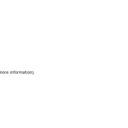
 more information)
.