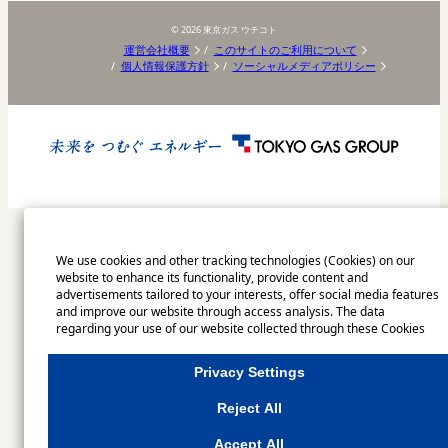
©
2026
東京ガス ウチコト
運営会社概要
このサイトのご利用について
個人情報保護方針
ソーシャルメディアポリシー
We use cookies and other tracking technologies (Cookies) on our
website to enhance its functionality, provide content and
advertisements tailored to your interests, offer social media features
and improve our website through access analysis. The data
regarding your use of our website collected through these Cookies
may be shared with our partners that provide advertising, social
media and/or analytics services. These partners may combine the
Privacy Settings
data shared by us with other data that you have provided to them or
that they have collected from your use of their services or other
Reject All
websites to analyse and optimise advertisements delivered to you by
businesses other than us on the internet. If you wish to reject the use
Accept All
of all Cookies except for Strictly Necessary Cookies, please click