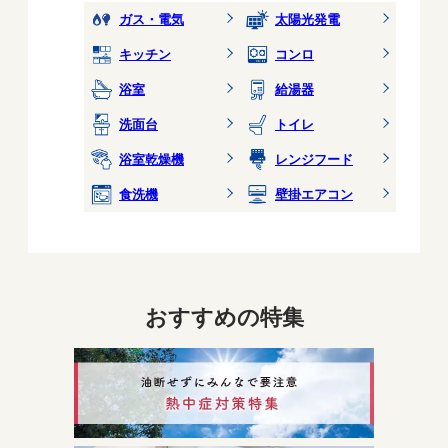
ガス・電気
太陽光発電
キッチン
コンロ
浴室
給湯器
洗面台
トイレ
浴室乾燥機
レンジフード
食洗機
壁掛エアコン
おすすめの特集