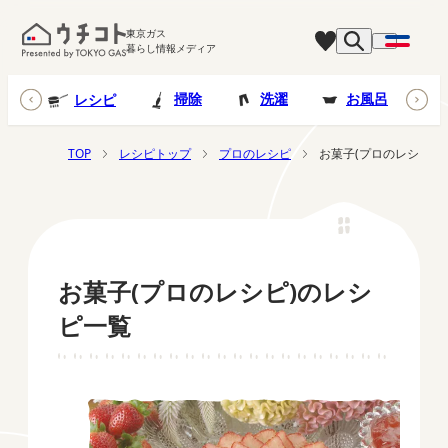
東京ガス
暮らし情報メディア
台所
掃除
洗濯
お風呂
レシピ
TOP
レシピトップ
プロのレシピ
お菓子(プロのレシピ)
お菓子(プロのレシピ)のレシ
ピ一覧