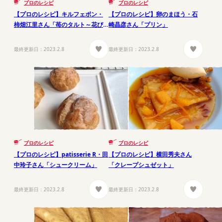
プロのレシピ
プロのレシピ
【プロのレシピ】キルフェボン・
【プロのレシピ】卵のまほう・石
柿畑江里さん「苺のタルト～花び
崎晶彦さん「プリン」
ら仕立て～」
最終更新日：
2023.2.8
最終更新日：
2023.2.8
プロのレシピ
プロのレシピ
【プロのレシピ】patisserie R・田
【プロのレシピ】横田秀夫さん
中玲子さん「シュークリーム」
「クレープシュゼット」
最終更新日：
2023.2.8
最終更新日：
2023.2.8