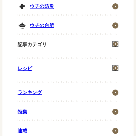
ウチの防災
ウチの台所
記事カテゴリ
掃除
レシピ
洗濯
お風呂
一汁一菜
住まい
ランキング
グリル
省エネ・節約
お弁当
特集
ウチの防災
常備菜
ウチの台所
キッズメニュー
連載
生活の知恵