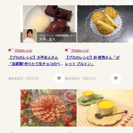
プロのレシピ
プロのレシピ
【プロのレシピ】大平史人さん
【プロのレシピ】朴 哲秀さん「ガ
「自家製! 作りたて生チョコのベル
レット ブルトン」
ギー風」
最終更新日：
2023.2.8
最終更新日：
2023.2.8