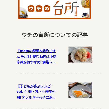
ウチの台所についての記事
【motoの簡単&節約ごは
ん Vol.1】鶏むね肉は下味
冷凍がおすすめ! 満足レシ
ピ
【子どもが喜ぶレシピ
Vol.1】卵・乳・小麦不使
用! アレルギーっ子におす
すめおやつ