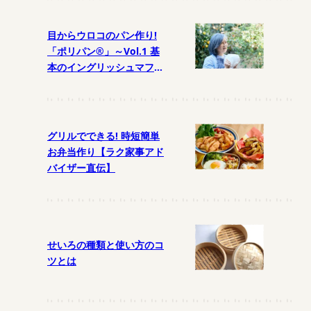
目からウロコのパン作り!
「ポリパン®」～Vol.1 基
本のイングリッシュマフィ
ン
グリルでできる! 時短簡単
お弁当作り【ラク家事アド
バイザー直伝】
せいろの種類と使い方のコ
ツとは