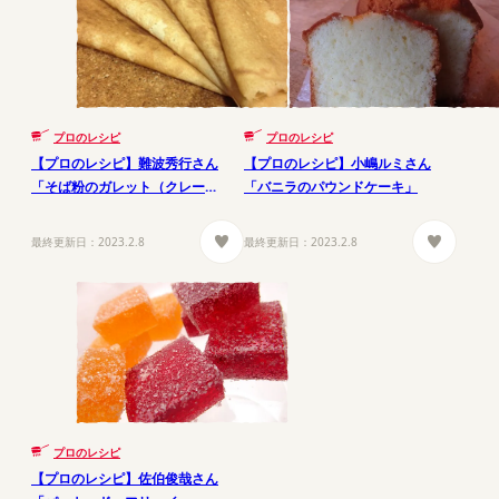
プロのレシピ
プロのレシピ
【プロのレシピ】難波秀行さん
【プロのレシピ】小嶋ルミさん
「そば粉のガレット（クレー
「バニラのパウンドケーキ」
プ）」
最終更新日：
2023.2.8
最終更新日：
2023.2.8
プロのレシピ
【プロのレシピ】佐伯俊哉さん