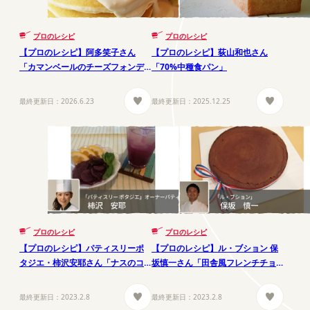
プロのレシピ
プロのレシピ
【プロのレシピ】阿多笑子さん
【プロのレシピ】荻山和也さん
「カマンベールのチーズフォンデ
「70%中種食パン」
ュパンケーキ」
最終更新日：
2026.6.23
最終更新日：
2025.12.25
プロのレシピ
プロのレシピ
【プロのレシピ】パティスリーポ
【プロのレシピ】ル・ブション 保
タジエ・柿沢安耶さん「ナスのコ
坂慎一さん「田舎風フレンチチョ
ンポート」
コレートケーキ～タルトショコラ
～」
最終更新日：
2023.2.8
最終更新日：
2023.2.8