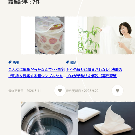
該当記事：
7
件
洗濯
掃除
こんなに簡単だったなんて･･･自宅
もう色移りに悩まされない! 洗濯の
で毛布を洗濯する超シンプルな方
プロが予防法を解説【専門家監
法
修】
最終更新日：
2026.3.11
最終更新日：
2025.9.22