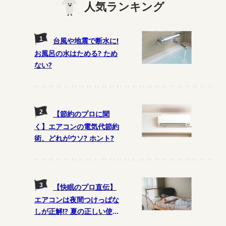
人気ランキング
台風や地震で断水に!
お風呂の水はためる? ため
ない?
【節約のプロに聞
く】エアコンの電気代節約
術、どれがウソ? ホント?
【快眠のプロ直伝】
エアコンは夜間つけっぱな
しが正解!? 夏の正しい使い
方