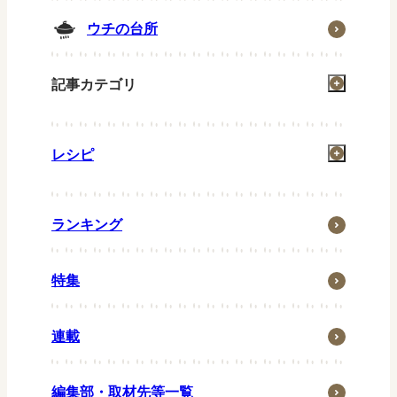
ウチの台所
記事カテゴリ
掃除
レシピ
洗濯
お風呂
一汁一菜
住まい
ランキング
グリル
省エネ・節約
お弁当
特集
ウチの防災
常備菜
ウチの台所
キッズメニュー
連載
生活の知恵
ペット
編集部・取材先等一覧