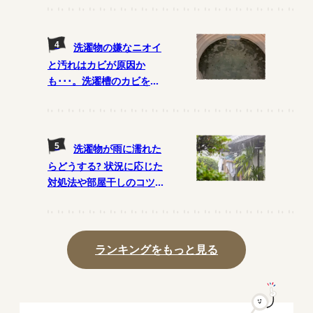
洗濯物の嫌なニオイ
と汚れはカビが原因か
も･･･。洗濯槽のカビを予
防する月1の掃除法とは?
洗濯物が雨に濡れた
らどうする? 状況に応じた
対処法や部屋干しのコツを
解説
ランキングをもっと見る