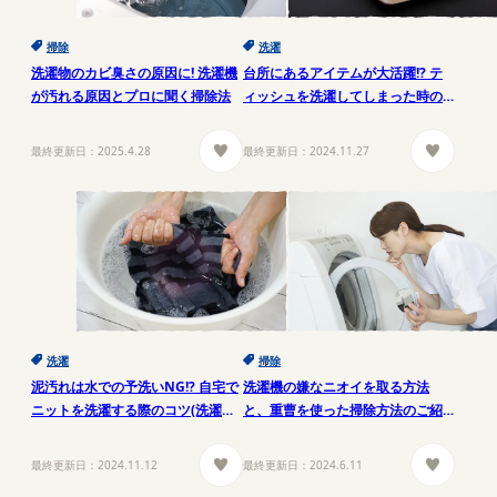
掃除
洗濯
洗濯物のカビ臭さの原因に! 洗濯機
台所にあるアイテムが大活躍!? テ
が汚れる原因とプロに聞く掃除法
ィッシュを洗濯してしまった時の
【賢い対処法】
最終更新日：
2025.4.28
最終更新日：
2024.11.27
洗濯
掃除
泥汚れは水での予洗いNG!? 自宅で
洗濯機の嫌なニオイを取る方法
ニットを洗濯する際のコツ(洗濯機
と、重曹を使った掃除方法のご紹
編/手洗い編)
介
最終更新日：
2024.11.12
最終更新日：
2024.6.11