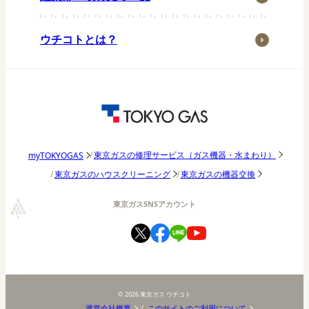
子育て・家族
季節行事
ウチコトとは？
おうち時間
アウトドア
東京ガス研究調査
パッチョ日記
東京ガスの修理サービス（ガス機器・水まわり）
myTOKYOGAS
東京ガスのハウスクリーニング
東京ガスの機器交換
東京ガスSNSアカウント
©
2026
東京ガス ウチコト
運営会社概要
このサイトのご利用について