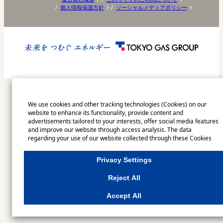
個人情報保護方針
ソーシャルメディアポリシー
We use cookies and other tracking technologies (Cookies) on our
website to enhance its functionality, provide content and
advertisements tailored to your interests, offer social media features
and improve our website through access analysis. The data
regarding your use of our website collected through these Cookies
may be shared with our partners that provide advertising, social
media and/or analytics services. These partners may combine the
Privacy Settings
data shared by us with other data that you have provided to them or
that they have collected from your use of their services or other
Reject All
websites to analyse and optimise advertisements delivered to you by
businesses other than us on the internet. If you wish to reject the use
Accept All
of all Cookies except for Strictly Necessary Cookies, please click
"Reject All". If you agree to the use of all Cookies, please click "Accept
All". To select your preferences for each purpose, please click
"Privacy Settings"
button. You can change your consent or rejection