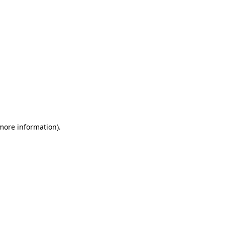
 more information)
.