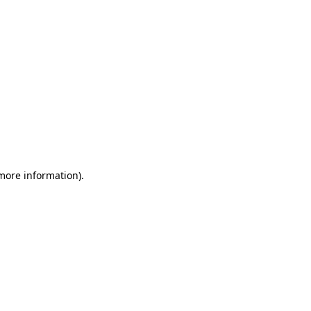
 more information)
.