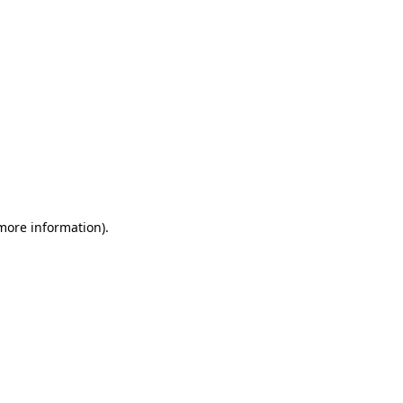
 more information)
.