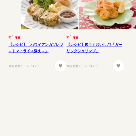
洋食
洋食
【レシピ】「ハワイアンカツレツ
【レシピ】後引くおいしさ!「ガー
～トマトライス添え～」
リックシュリンプ」
最終更新日：
2023.2.6
最終更新日：
2023.2.6