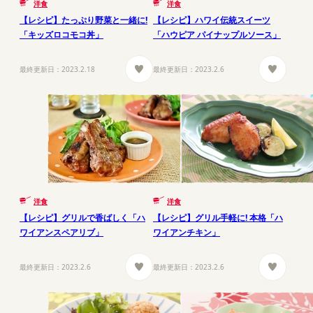
洋食
洋食
【レシピ】たっぷり野菜と一緒に!
【レシピ】ハワイ伝統スイーツ
「キッズロコモコ丼」
「ハウピア パイナップルソース」
最終更新日：
2023.2.18
最終更新日：
2023.2.6
洋食
洋食
【レシピ】グリルで香ばしく「ハ
【レシピ】グリル手軽に! 本格「ハ
ワイアンスペアリブ」
ワイアンチキン」
最終更新日：
2023.2.6
最終更新日：
2023.2.6