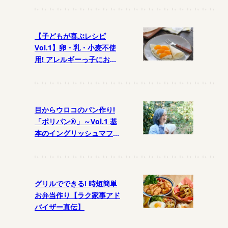
【子どもが喜ぶレシピ
Vol.1】卵・乳・小麦不使
用! アレルギーっ子におす
すめおやつ
目からウロコのパン作り!
「ポリパン®」～Vol.1 基
本のイングリッシュマフィ
ン
グリルでできる! 時短簡単
お弁当作り【ラク家事アド
バイザー直伝】