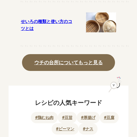
せいろの種類と使い方のコ
ツとは
ウチの台所についてもっと見る
レシピの人気キーワード
#
鶏むね肉
#
豆苗
#
厚揚げ
#
豆腐
#
ピーマン
#
ナス