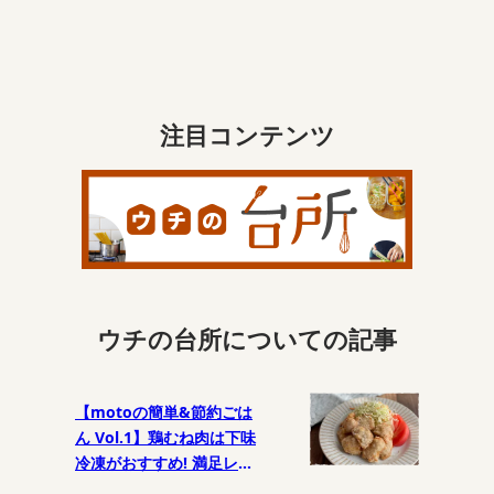
注目コンテンツ
ウチの台所についての記事
【motoの簡単&節約ごは
ん Vol.1】鶏むね肉は下味
冷凍がおすすめ! 満足レシ
ピ