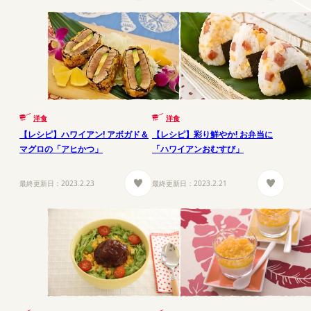
洋食
洋食
【レシピ】ハワイアン! アボガド＆
【レシピ】彩り鮮やか! お弁当に
マグロの「アヒかつ」
「ハワイアンおむすび」
最終更新日：
2023.2.23
最終更新日：
2023.2.21