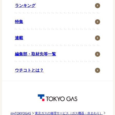
住まい
ランキング
グリル
省エネ・節約
お弁当
特集
ウチの防災
常備菜
ウチの台所
キッズメニュー
連載
生活の知恵
ペット
編集部・取材先等一覧
子育て・家族
季節行事
ウチコトとは？
おうち時間
アウトドア
東京ガス研究調査
パッチョ日記
東京ガスの修理サービス（ガス機器・水まわり）
myTOKYOGAS