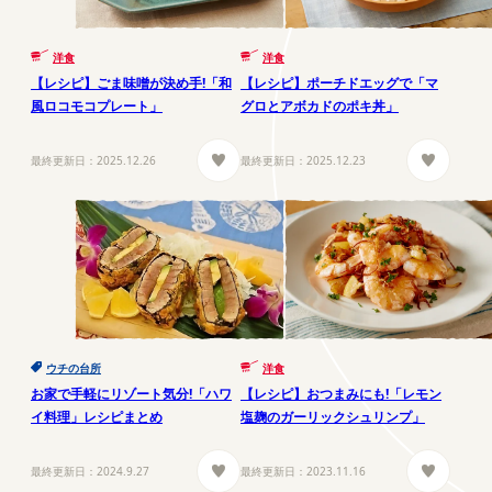
洋食
洋食
【レシピ】ごま味噌が決め手!「和
【レシピ】ポーチドエッグで「マ
風ロコモコプレート」
グロとアボカドのポキ丼」
最終更新日：
2025.12.26
最終更新日：
2025.12.23
ウチの台所
洋食
お家で手軽にリゾート気分!「ハワ
【レシピ】おつまみにも!「レモン
イ料理」レシピまとめ
塩麹のガーリックシュリンプ」
最終更新日：
2024.9.27
最終更新日：
2023.11.16