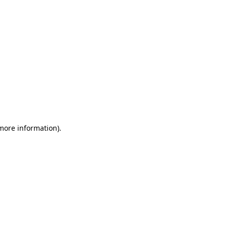
 more information)
.