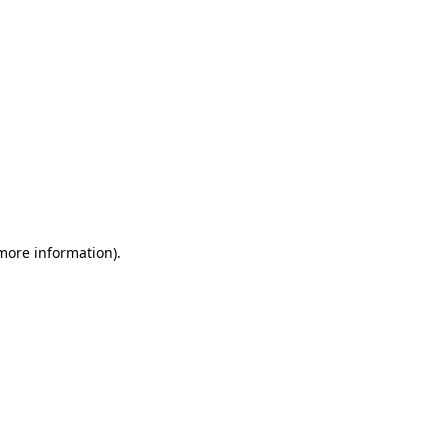
 more information)
.