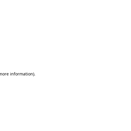
 more information)
.