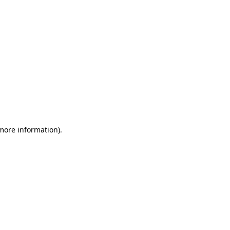
 more information)
.