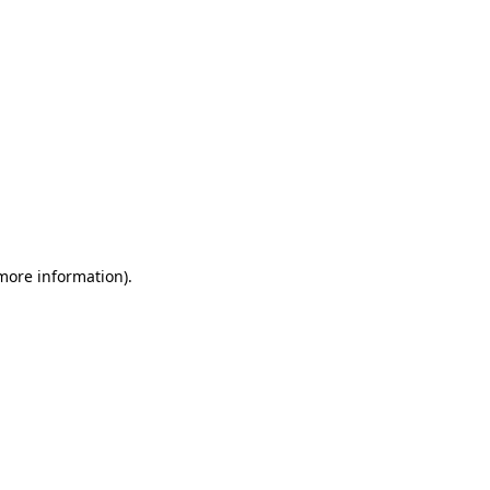
 more information)
.