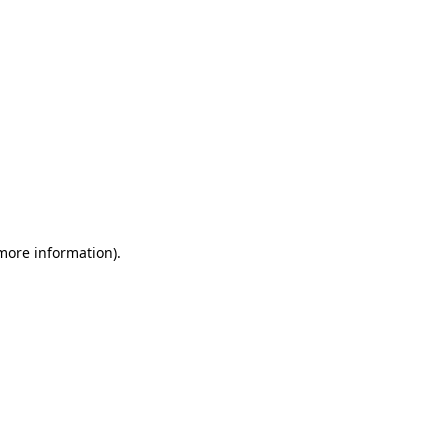
 more information)
.