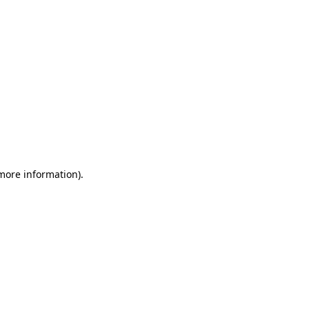
 more information)
.