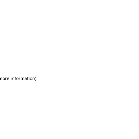
 more information)
.