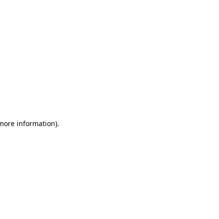
 more information)
.