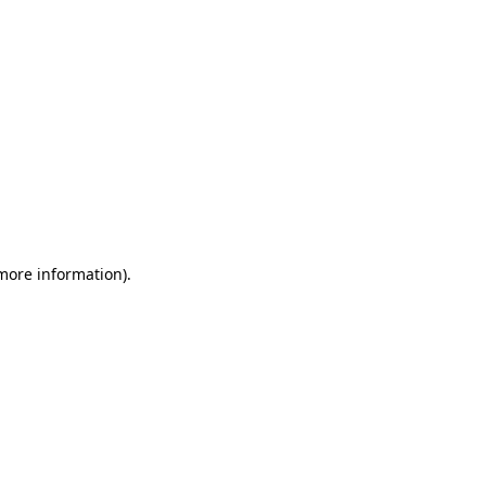
 more information)
.