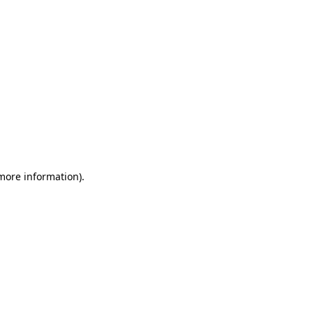
 more information)
.