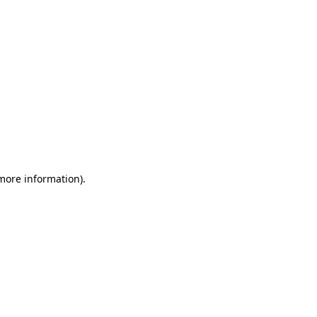
 more information)
.