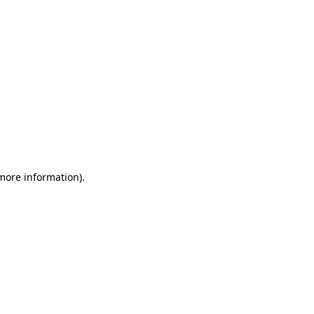
 more information)
.