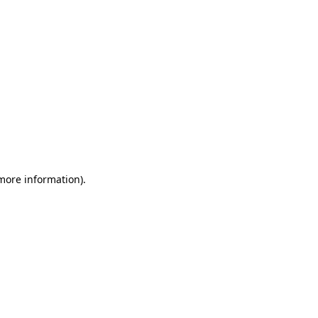
 more information)
.