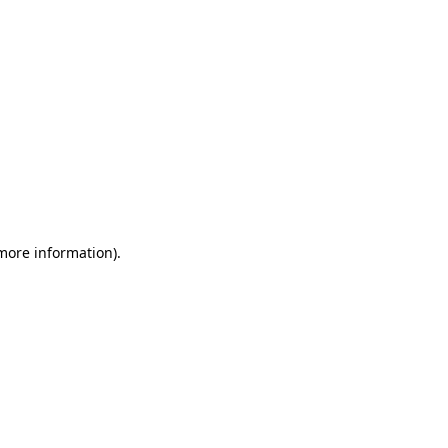
 more information)
.