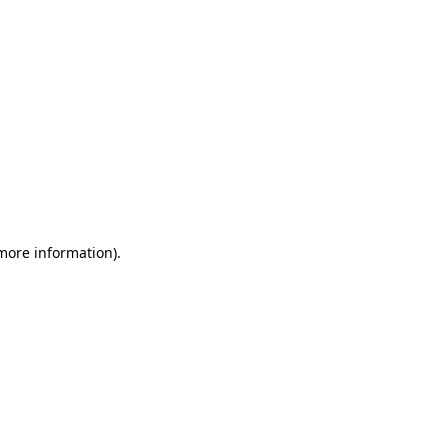
 more information)
.