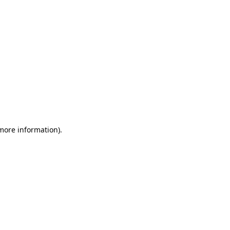
 more information)
.