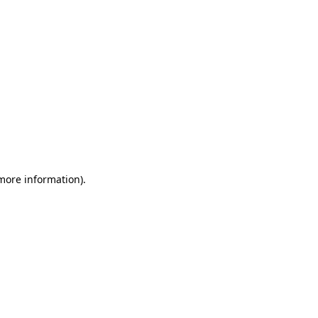
 more information)
.