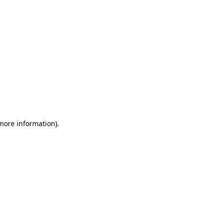
 more information)
.