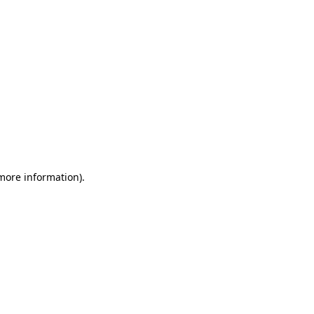
 more information)
.