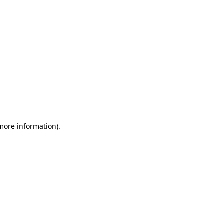
 more information)
.