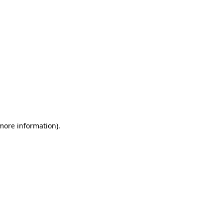
 more information)
.