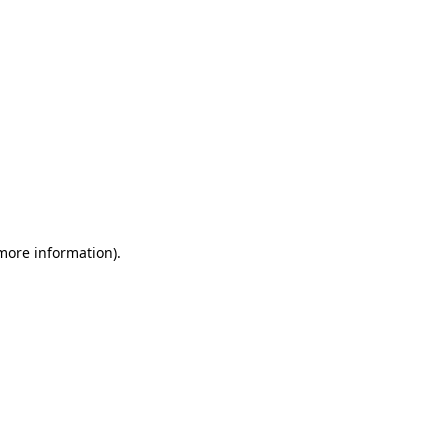
 more information)
.