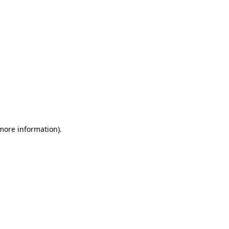
 more information)
.