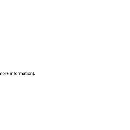
 more information)
.