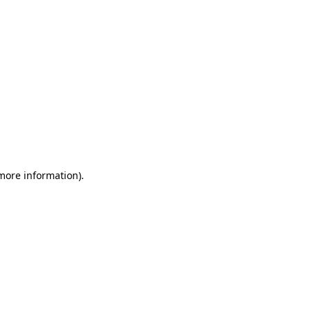
 more information)
.