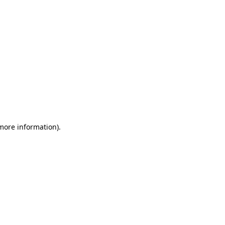
 more information)
.