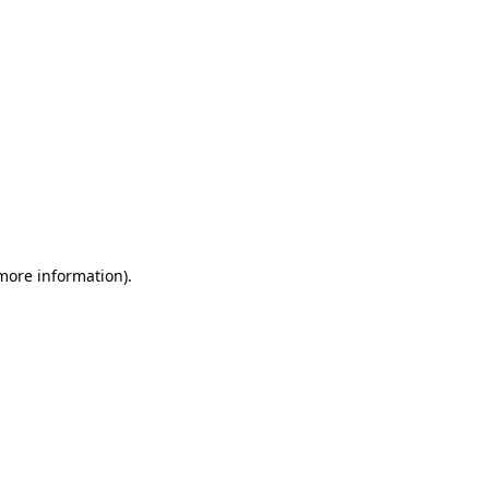
 more information)
.