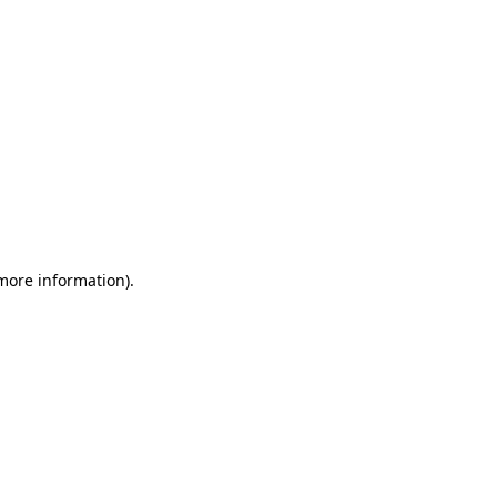
 more information)
.