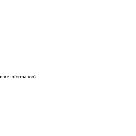
 more information)
.